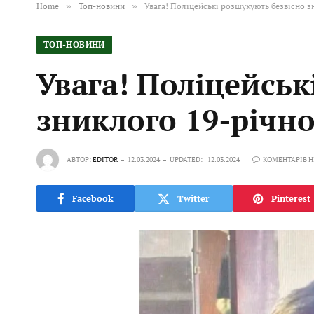
Home
»
Топ-новини
»
Увага! Поліцейські розшукують безвісно 
ТОП-НОВИНИ
Увага! Поліцейськ
зниклого 19-річн
АВТОР:
EDITOR
12.03.2024
UPDATED:
12.03.2024
КОМЕНТАРІВ 
Facebook
Twitter
Pinterest