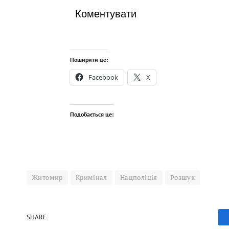
Коментувати
Поширити це:
Facebook
X
Подобається це:
Житомир
Кримінал
Нацполіція
Розшук
SHARE.