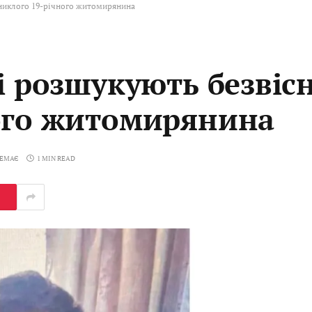
зниклого 19-річного житомирянина
і розшукують безвіс
ого житомирянина
НЕМАЄ
1 MIN READ