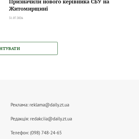
Призначили нового керівника СБУ на
Житомирщині
31.07.2026
НТУВАТИ
Реклама:
reklama@daily.zt.ua
Редакція:
redakciia@daily.zt.ua
Телефон: (098) 748-24-65