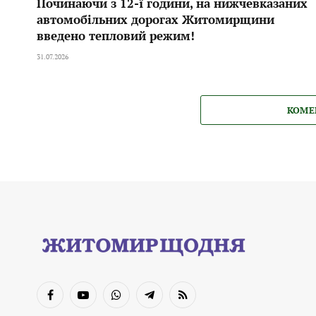
Починаючи з 12-ї години, на нижчевказаних
автомобільних дорогах Житомирщини
введено тепловий режим!
31.07.2026
КОМЕ
Facebook
YouTube
WhatsApp
Telegram
RSS