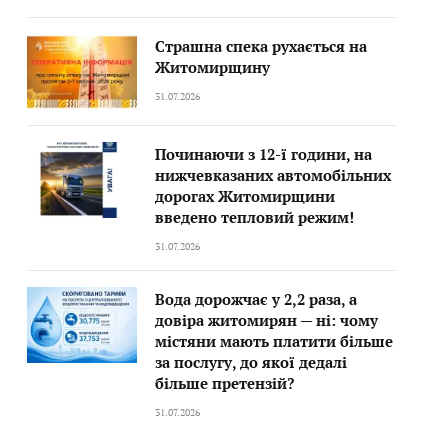
Страшна спека рухається на
Житомирщину
31.07.2026
Починаючи з 12-ї години, на
нижчевказаних автомобільних
дорогах Житомирщини
введено тепловий режим!
31.07.2026
Вода дорожчає у 2,2 раза, а
довіра житомирян — ні: чому
містяни мають платити більше
за послугу, до якої дедалі
більше претензій?
31.07.2026