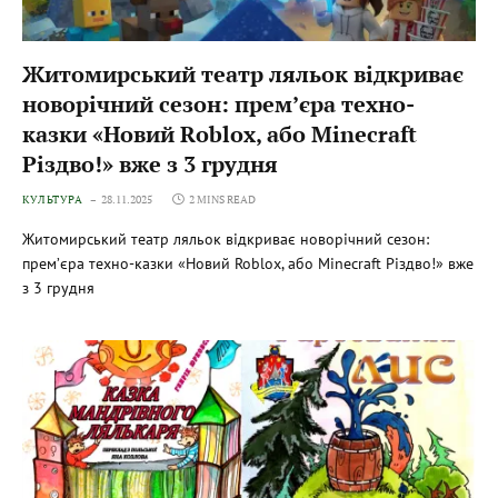
Житомирський театр ляльок відкриває
новорічний сезон: прем’єра техно-
казки «Новий Roblоx, або Minecraft
Різдво!» вже з 3 грудня
КУЛЬТУРА
28.11.2025
2 MINS READ
Житомирський театр ляльок відкриває новорічний сезон:
прем’єра техно-казки «Новий Roblоx, або Minecraft Різдво!» вже
з 3 грудня