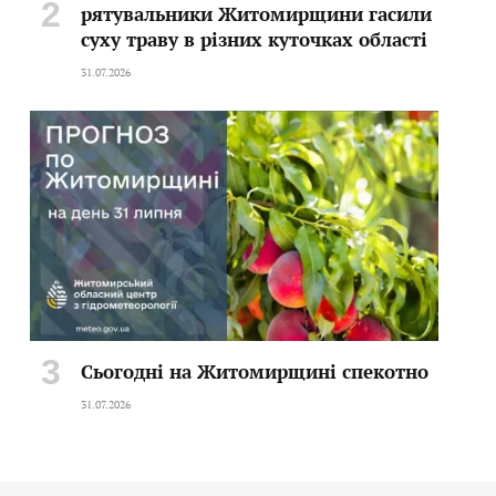
рятувальники Житомирщини гасили
суху траву в різних куточках області
31.07.2026
Сьогодні на Житомирщині спекотно
31.07.2026