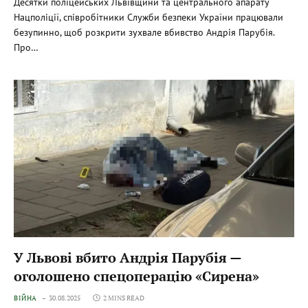
Десятки поліцейських Львівщини та центрального апарату
Нацполіції, співробітники Служби безпеки України працювали
безупинно, щоб розкрити зухвале вбивство Андрія Парубія.
Про…
У Львові вбито Андрія Парубія —
оголошено спецоперацію «Сирена»
ВІЙНА
30.08.2025
2 MINS READ