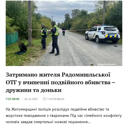
Затримано жителя Радомишльської
ОТГ у вчиненні подвійного вбивства –
дружини та доньки
ГОЛОВНЕ
04.10.2025
2 MINS READ
На Житомирщині поліція розслідує подвійне вбивство та
жорстоке поводження з тваринами Під час сімейного конфлікту
чоловік завдав смертельні ножові поранення…