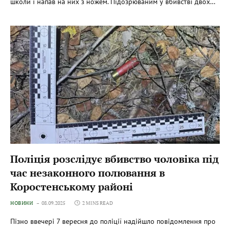
школи і напав на них з ножем. Підозрюваним у вбивстві двох…
Поліція розслідує вбивство чоловіка під
час незаконного полювання в
Коростенському районі
НОВИНИ
08.09.2025
2 MINS READ
Пізно ввечері 7 вересня до поліції надійшло повідомлення про