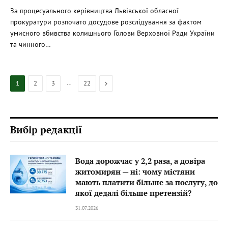
За процесуального керівництва Львівської обласної
прокуратури розпочато досудове розслідування за фактом
умисного вбивства колишнього Голови Верховної Ради України
та чинного…
…
Next
1
2
3
22
Вибір редакції
Вода дорожчає у 2,2 раза, а довіра
житомирян — ні: чому містяни
мають платити більше за послугу, до
якої дедалі більше претензій?
31.07.2026