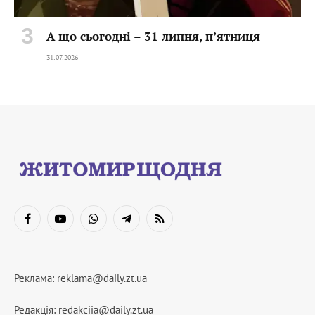
А що сьогодні – 31 липня, пʼятниця
31.07.2026
Facebook
YouTube
WhatsApp
Telegram
RSS
Реклама:
reklama@daily.zt.ua
Редакція:
redakciia@daily.zt.ua