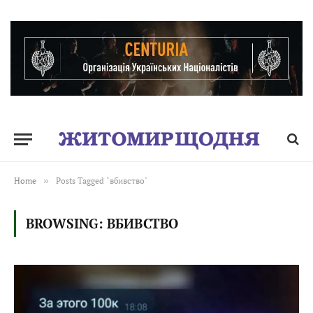
Home
»
Posts Tagged "вбивство"
BROWSING:
ВБИВСТВО