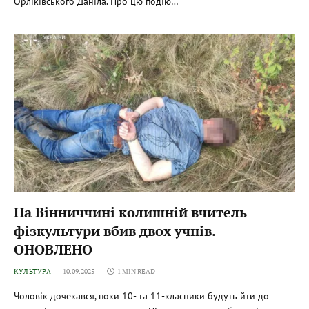
Орліківського Даніла. Про цю подію…
На Вінниччині колишній вчитель
фізкультури вбив двох учнів.
ОНОВЛЕНО
КУЛЬТУРА
10.09.2025
1 MIN READ
Чоловік дочекався, поки 10- та 11-класники будуть йти до