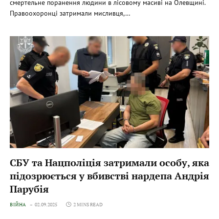
смертельне поранення людини в лісовому масиві на Олевщині.
Правоохоронці затримали мисливця,…
СБУ та Нацполіція затримали особу, яка
підозрюється у вбивстві нардепа Андрія
Парубія
ВІЙНА
02.09.2025
2 MINS READ