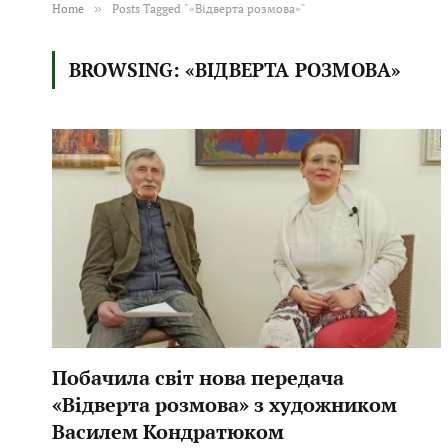
Home
»
Posts Tagged "«Відверта розмова»"
BROWSING:
«ВІДВЕРТА РОЗМОВА»
Побачила світ нова передача
«Відверта розмова» з художником
Василем Кондратюком