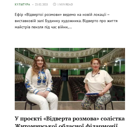
КУЛЬТУРА
23.02.2025
1 MIN READ
Ефір «Відвертої розмови» ведемо на новій локації
виставковій залі Будинку художника. Відверто про життя
майстрів пензля під час війни,…
У проєкті «Відверта розмова» солістка
Житомирської обласної філармонії,