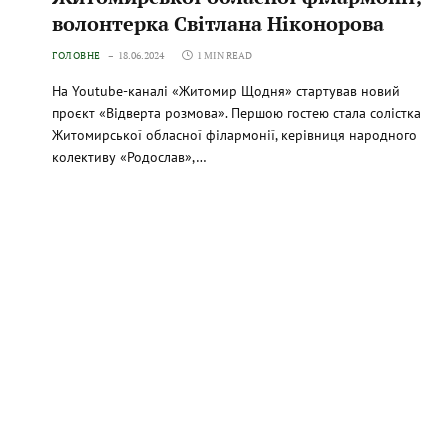
волонтерка Світлана Ніконорова
ГОЛОВНЕ
18.06.2024
1 MIN READ
На Youtube-каналі «Житомир Щодня» стартував новий
проєкт «Відверта розмова». Першою гостею стала солістка
Житомирської обласної філармонії, керівниця народного
колективу «Родослав»,…