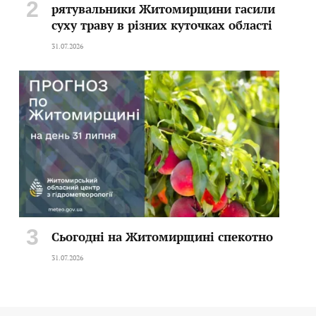
рятувальники Житомирщини гасили
суху траву в різних куточках області
31.07.2026
Сьогодні на Житомирщині спекотно
31.07.2026