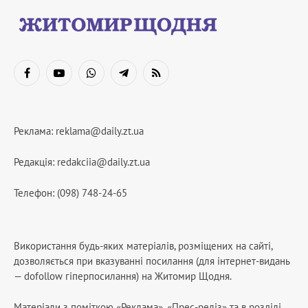
Facebook
YouTube
WhatsApp
Telegram
RSS
Реклама:
reklama@daily.zt.ua
Редакція:
redakciia@daily.zt.ua
Телефон: (098) 748-24-65
Використання будь-яких матеріалів, розміщених на сайті,
дозволяється при вказуванні посилання (для інтернет-видань
— dofollow гіперпосилання) на Житомир Щодня.
Матеріали з поміткою «Реклама», «Прес-реліз» та в розділі