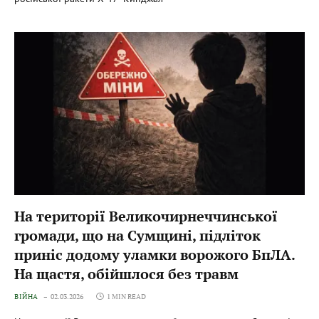
На території Великочирнеччинської
громади, що на Сумщині, підліток
приніс додому уламки ворожого БпЛА.
На щастя, обійшлося без травм
ВІЙНА
02.03.2026
1 MIN READ