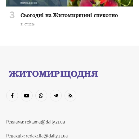
Сьогодні на Житомирщині спекотно
31.07.2026
Facebook
YouTube
WhatsApp
Telegram
RSS
Реклама:
reklama@daily.zt.ua
Редакція:
redakciia@daily.zt.ua