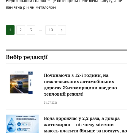
Нерозірваний снаряд — це потенційна небезпека вибуху, а не
пам’ятна річ чи металолом
…
Next
1
2
3
10
Вибір редакції
Починаючи з 12-ї години, на
нижчевказаних автомобільних
дорогах Житомирщини введено
тепловий режим!
31.07.2026
Вода дорожчає у 2,2 раза, а довіра
житомирян — ні: чому містяни
мають платити більше за послугу, до