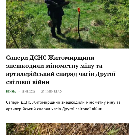
Сапери ДСНС Житомирщини
знешкодили мінометну міну та
артилерійський снаряд часів Другої
світової війни
ВІЙНА
15.05.2026
1 MIN READ
Сапери ДСНС Житомирщини знешкодили мінометну міну та
артилерійський снаряд часів Другої світової війни