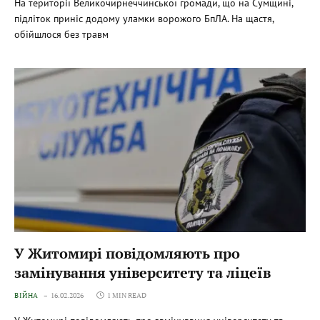
На території Великочирнеччинської громади, що на Сумщині,
підліток приніс додому уламки ворожого БпЛА. На щастя,
обійшлося без травм
У Житомирі повідомляють про
замінування університету та ліцеїв
ВІЙНА
16.02.2026
1 MIN READ