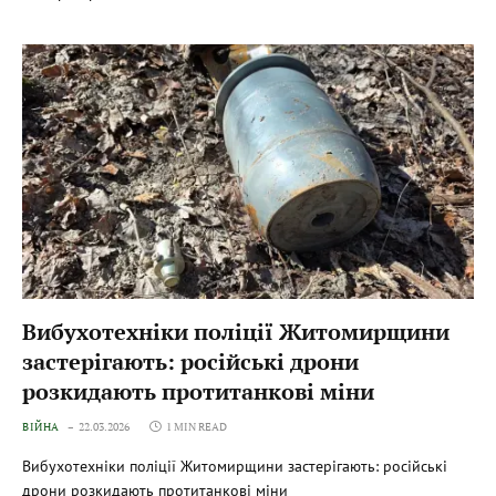
Вибухотехніки поліції Житомирщини
застерігають: російські дрони
розкидають протитанкові міни
ВІЙНА
22.03.2026
1 MIN READ
Вибухотехніки поліції Житомирщини застерігають: російські
дрони розкидають протитанкові міни