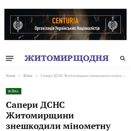
Home
»
Війна
»
Сапери ДСНС Житомирщини знешкодили мінометну міну та артилерійський снаряд часів Другої світової війни
ВІЙНА
Сапери ДСНС
Житомирщини
знешкодили мінометну