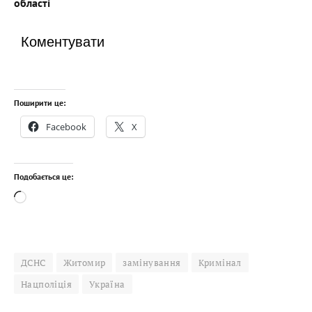
області
Коментувати
Поширити це:
Facebook
X
Подобається це:
Завантаження…
ДСНС
Житомир
замінування
Кримінал
Нацполіція
Україна