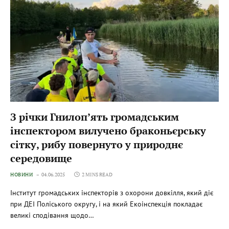
З річки Гнилоп’ять громадським
інспектором вилучено браконьєрську
сітку, рибу повернуто у природнє
середовище
НОВИНИ
04.06.2025
2 MINS READ
Інститут громадських інспекторів з охорони довкілля, який діє
при ДЕІ Поліського округу, і на який Екоінспекція покладає
великі сподівання щодо…