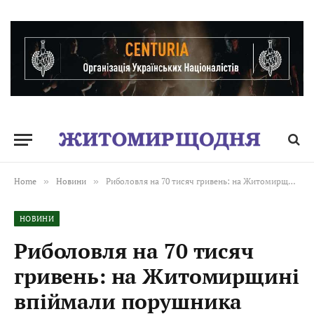
Home
»
Новини
»
Риболовля на 70 тисяч гривень: на Житомирщині впіймали порушника
НОВИНИ
Риболовля на 70 тисяч
гривень: на Житомирщині
впіймали порушника