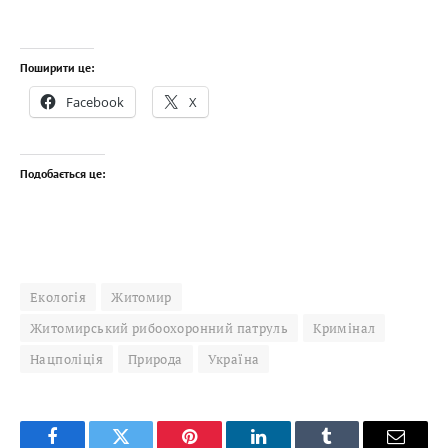
Поширити це:
Facebook
X
Подобається це:
Екологія
Житомир
Житомирський рибоохоронний патруль
Кримінал
Нацполіція
Природа
Україна