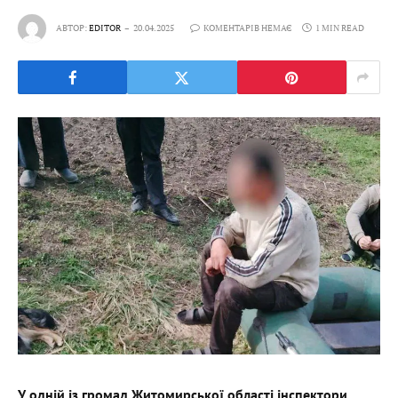
АВТОР:
EDITOR
20.04.2025
КОМЕНТАРІВ НЕМАЄ
1 MIN READ
У одній із громад Житомирської області інспектори