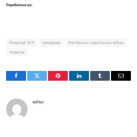
Подобається це:
Генштаб ЗСУ
зведення
Російсько-українська війна
Україна
Facebook
Twitter
Pinterest
LinkedIn
Tumblr
Email
editor