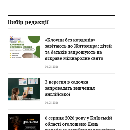
Вибір редакції
«Клоуни без кордонів»
завітають до Житомира: дітей
та батьків запрошують на
яскраве міжнародне свято
06.08.2026
З вересня в садочка
запровадять вивчення
англійської
06.08.2026
6 серпня 2026 року у Київській
області оголошено День