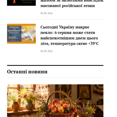
жалоби за загиблими внаслідок
масованої російської атаки
06.08.2026
Сьогодні Україну накриє
пекло: 6 серпня може стати
найспекотнішим днем цього
літа, температура сягне +39°C
06.08.2026
Останні новини