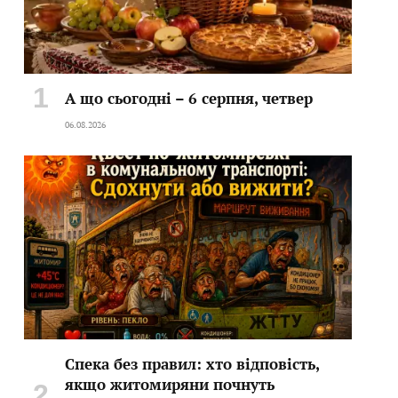
А що сьогодні – 6 серпня, четвер
06.08.2026
Спека без правил: хто відповість,
якщо житомиряни почнуть