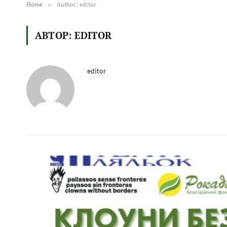
Home
»
Author: editor
АВТОР:
EDITOR
editor