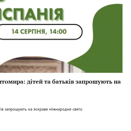
итомира: дітей та батьків запрошують на
ків запрошують на яскраве міжнародне свято