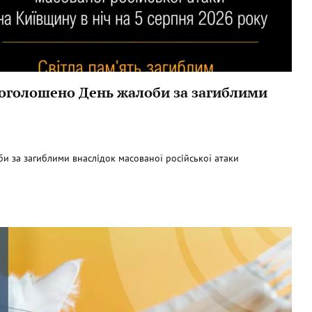
і оголошено День жалоби за загиблими
би за загиблими внаслідок масованої російської атаки