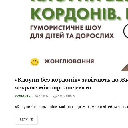
«Клоуни без кордонів» завітають до Ж
яскраве міжнародне свято
КУЛЬТУРА
06.08.2026
2 MINS READ
«Клоуни без кордонів» завітають до Житомира: дітей та бать
БІЛЬШЕ