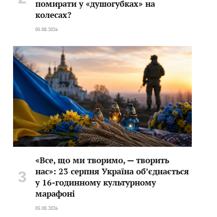
помирати у «душогубках» на
колесах?
05.08.2026
«Все, що ми творимо, — творить
нас»: 23 серпня Україна об’єднається
у 16-годинному культурному
марафоні
05.08.2026