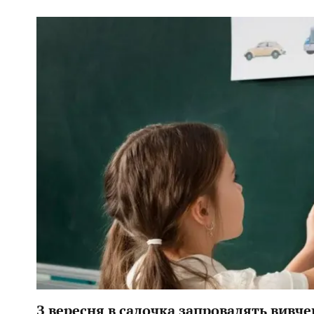
З вересня в садочка запровадять вивче