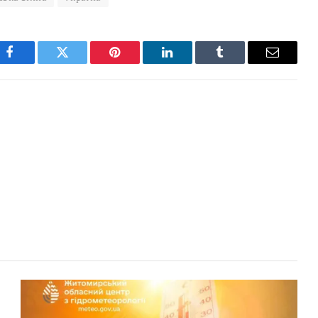
Facebook
Twitter
Pinterest
LinkedIn
Tumblr
Email