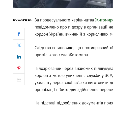
За процесуального керівництва
Житомирс
ПОШИРИТИ
повідомлено про підозру в організації 
кордон України, вчиненій з корисливих мот
Слідство встановило, що протиправний «б
приміського села Житомира.
Підозрюваний через знайомих підшукував
кордон з метою уникнення служби у ЗСУ, 
ухилянту через свої зв’язки виготовити д
організації нібито для здійснення перев
На підставі підроблених документів приз