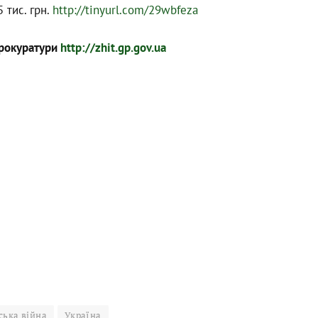
 тис. грн.
http://tinyurl.com/29wbfeza
прокуратури
http://zhit.gp.gov.ua
ська війна
Україна