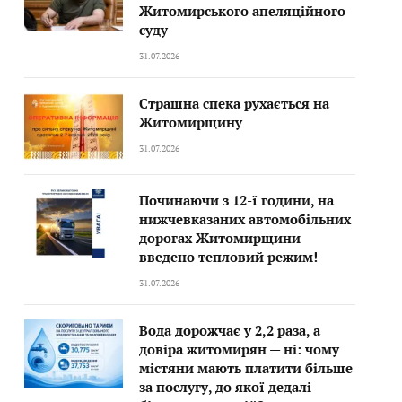
Житомирського апеляційного
суду
31.07.2026
Страшна спека рухається на
Житомирщину
31.07.2026
Починаючи з 12-ї години, на
нижчевказаних автомобільних
дорогах Житомирщини
введено тепловий режим!
31.07.2026
Вода дорожчає у 2,2 раза, а
довіра житомирян — ні: чому
містяни мають платити більше
за послугу, до якої дедалі