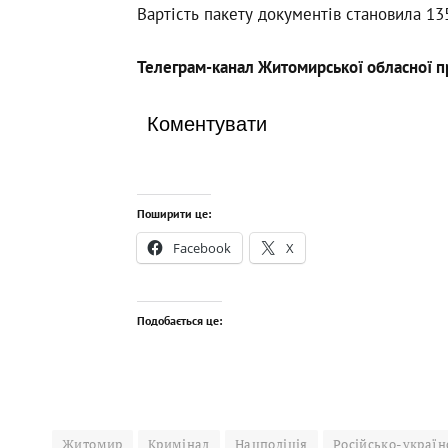
Вартість пакету документів становила 135
Телеграм-канал Житомирської обласної 
Коментувати
Поширити це:
Facebook
X
Подобається це:
Житомир
Кримінал
Нацполіція
Російсько-україн