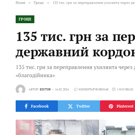
Home
»
Гроші
»
135 тис. грн за переправлення ухилянта через 
ГРОШІ
135 тис. грн за п
державний кордо
135 тис. грн за переправлення ухилянта чере
«благодійника»
АВТОР:
EDITOR
16.02.2024
КОМЕНТАРІВ НЕМАЄ
1 MIN READ
Facebook
Twitter
Pinterest