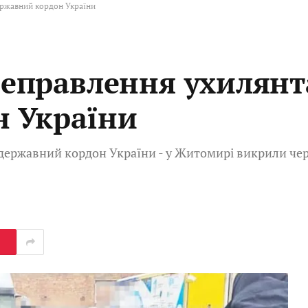
державний кордон України
ереправлення ухилянт
н України
з державний кордон України - у Житомирі викрили че