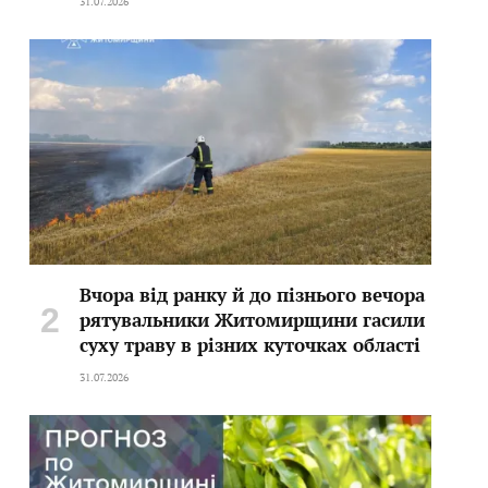
31.07.2026
Вчора від ранку й до пізнього вечора
рятувальники Житомирщини гасили
суху траву в різних куточках області
31.07.2026