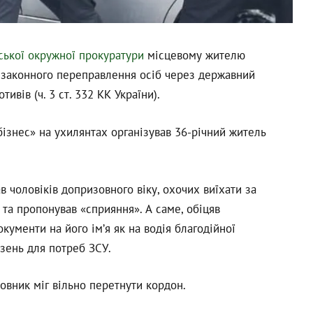
ької окружної прокуратури
місцевому жителю
незаконного переправлення осіб через державний
ивів (ч. 3 ст. 332 КК України).
ізнес» на ухилянтах організував 36-річний житель
 чоловіків допризовного віку, охочих виїхати за
та пропонував «сприяння». А саме, обіцяв
окументи на його ім’я як на водія благодійної
езень для потреб ЗСУ.
овник міг вільно перетнути кордон.