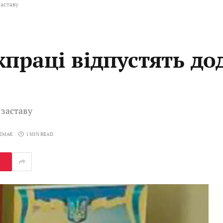
заставу
праці відпустять до
 заставу
НЕМАЄ
1 MIN READ