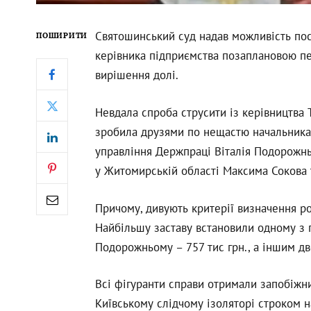
Святошинський суд надав можливість по
ПОШИРИТИ
керівника підприємства позаплановою пер
вирішення долі.
Невдала спроба струсити із керівництва
зробила друзями по нещастю начальника
управління Держпраці Віталія Подорожньо
у Житомирській області Максима Сокова 
Причому, дивують критерії визначення роз
Найбільшу заставу встановили одному з п
Подорожньому – 757 тис грн., а іншим дво
Всі фігуранти справи отримали запобіжни
Київському слідчому ізоляторі строком на