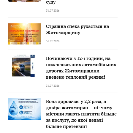
суду
31.07.2026
Страшна спека рухається на
Житомирщину
31.07.2026
Починаючи з 12-ї години, на
нижчевказаних автомобільних
дорогах Житомирщини
введено тепловий режим!
31.07.2026
Вода дорожчає у 2,2 раза, а
довіра житомирян — ні: чому
містяни мають платити більше
за послугу, до якої дедалі
більше претензій?