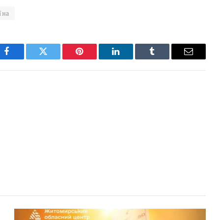
їна
Facebook
Twitter
Pinterest
LinkedIn
Tumblr
Email