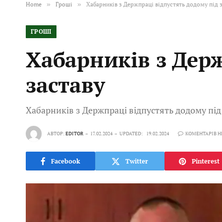
Home
»
Гроші
»
Хабарників з Держпраці відпустять додому під 
ГРОШІ
Хабарників з Держ
заставу
Хабарників з Держпраці відпустять додому під
АВТОР:
EDITOR
17.02.2024
UPDATED:
19.02.2024
КОМЕНТАРІВ 
Facebook
Twitter
Pinterest