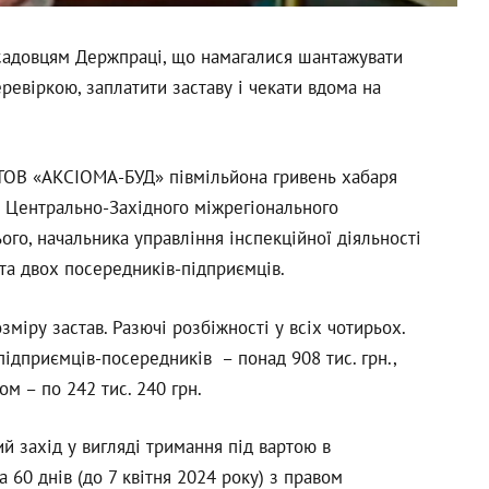
садовцям Держпраці, що намагалися шантажувати
евіркою, заплатити заставу і чекати вдома на
 ТОВ «АКСІОМА-БУД» півмільйона гривень хабаря
 Центрально-Західного міжрегіонального
го, начальника управління інспекційної діяльності
та двох посередників-підприємців.
міру застав. Разючі розбіжності у всіх чотирьох.
ідприємців-посередників – понад 908 тис. грн.,
м – по 242 тис. 240 грн.
й захід у вигляді тримання під вартою в
 60 днів (до 7 квітня 2024 року) з правом