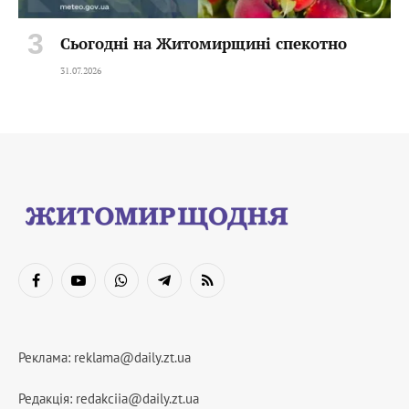
Сьогодні на Житомирщині спекотно
31.07.2026
Facebook
YouTube
WhatsApp
Telegram
RSS
Реклама:
reklama@daily.zt.ua
Редакція:
redakciia@daily.zt.ua