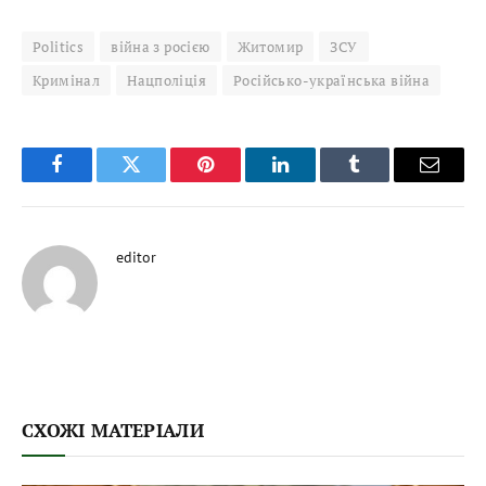
Politics
війна з росією
Житомир
ЗСУ
Кримінал
Нацполіція
Російсько-українська війна
Facebook
Twitter
Pinterest
LinkedIn
Tumblr
Email
editor
СХОЖІ МАТЕРІАЛИ