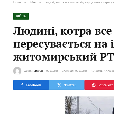
Home
»
Війна
»
Людині, котра все життя від народження пересув
ВІЙНА
Людині, котра вс
пересувається на 
житомирський РТЦ
АВТОР:
EDITOR
06.03.2024
UPDATED:
06.03.2024
КОМЕНТАРІВ 
Facebook
Twitter
Pinterest