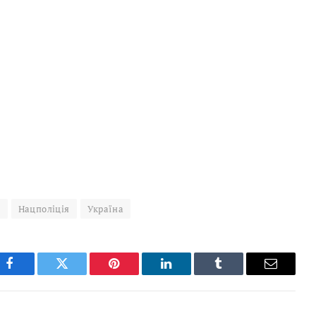
л
Нацполіція
Україна
Facebook
Twitter
Pinterest
LinkedIn
Tumblr
Email