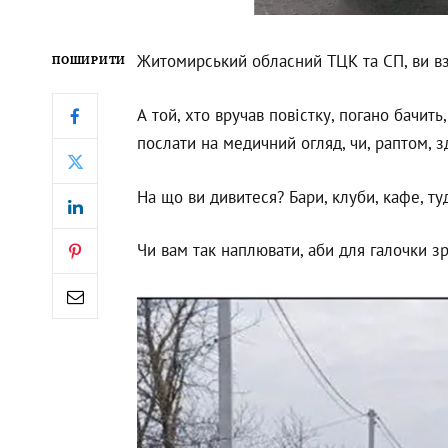
Житомирський обласний ТЦК та СП, ви вз
ПОШИРИТИ
А той, хто вручав повістку, погано бачит
послати на медичний огляд, чи, раптом, 
На що ви дивитеся? Бари, клуби, кафе, ту
Чи вам так наплювати, аби для галочки з