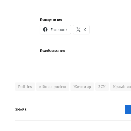
Поширити це:
Facebook
X
Подобається це:
Politics
війна з росією
Житомир
ЗСУ
Криміна
SHARE.