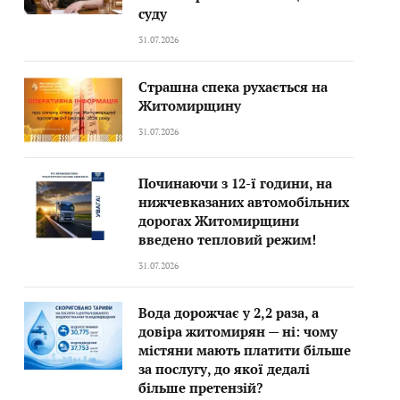
суду
31.07.2026
Страшна спека рухається на
Житомирщину
31.07.2026
Починаючи з 12-ї години, на
нижчевказаних автомобільних
дорогах Житомирщини
введено тепловий режим!
31.07.2026
Вода дорожчає у 2,2 раза, а
довіра житомирян — ні: чому
містяни мають платити більше
за послугу, до якої дедалі
більше претензій?