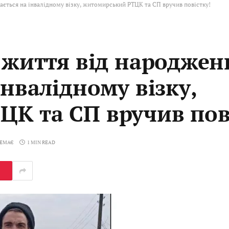
ається на інвалідному візку, житомирський РТЦК та СП вручив повістку!
е життя від народжен
інвалідному візку,
К та СП вручив пов
НЕМАЄ
1 MIN READ