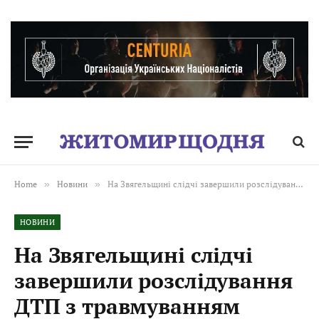
Home
»
Новини
»
На Звягельщині слідчі завершили розслідування ДТП з травмуванням жінки
НОВИНИ
На Звягельщині слідчі
завершили розслідування
ДТП з травмуванням