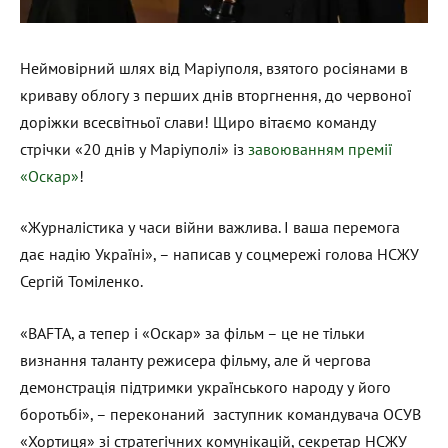
Неймовірний шлях від Маріуполя, взятого росіянами в
криваву облогу з перших днів вторгнення, до червоної
доріжки всесвітньої слави! Щиро вітаємо команду
стрічки «20 днів у Маріуполі» із
завоюванням премії
«Оскар»
!
«Журналістика у часи війни важлива. І ваша перемога
дає надію Україні», – написав у соцмережі голова НСЖУ
Сергій Томіленко.
«BAFTA, а тепер і «Оскар» за фільм – це не тільки
визнання таланту режисера фільму, але й чергова
демонстрація підтримки українського народу у його
боротьбі», – переконаний заступник командувача ОСУВ
«Хортиця» зі стратегічних комунікацій, секретар НСЖУ