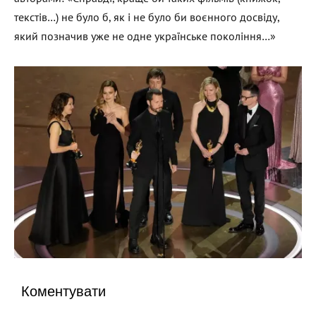
текстів…) не було б, як і не було би воєнного досвіду,
який позначив уже не одне українське покоління…»
Коментувати