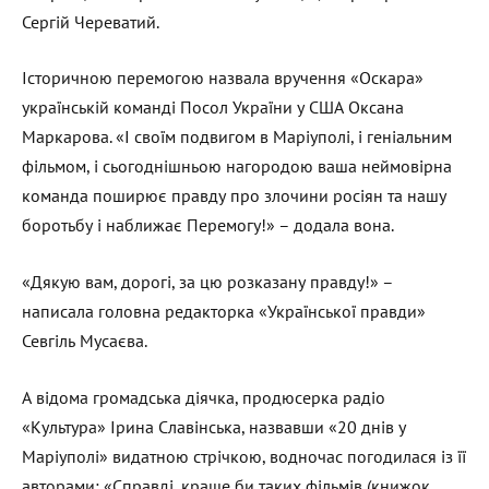
Сергій Череватий.
Історичною перемогою назвала вручення «Оскара»
українській команді Посол України у США Оксана
Маркарова. «І своїм подвигом в Маріуполі, і геніальним
фільмом, і сьогоднішньою нагородою ваша неймовірна
команда поширює правду про злочини росіян та нашу
боротьбу і наближає Перемогу!» – додала вона.
«Дякую вам, дорогі, за цю розказану правду!» –
написала головна редакторка «Української правди»
Севгіль Мусаєва.
А відома громадська діячка, продюсерка радіо
«Культура» Ірина Славінська, назвавши «20 днів у
Маріуполі» видатною стрічкою, водночас погодилася із її
авторами: «Справді, краще би таких фільмів (книжок,