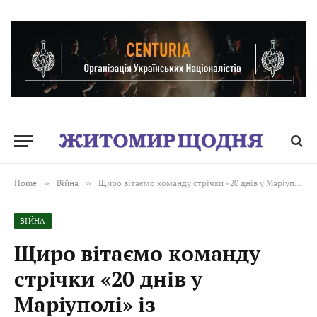
Home
»
Війна
»
Щиро вітаємо команду стрічки «20 днів у Маріуполі» із завоюванням премії «Оскар»!
ВІЙНА
Щиро вітаємо команду
стрічки «20 днів у
Маріуполі» із