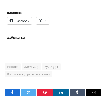
Поширити це:
Facebook
X
Подобається це:
Politics
Житомир
Культура
Російсько-українська війна
Facebook
Twitter
Pinterest
LinkedIn
Tumblr
Email