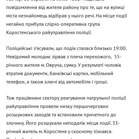
повідомлення від жителя району про те, що на вулиці
міста незнайомець відібрав у нього речі. На місце події
негайно прибула слідчо-оперативна група
Коростенського райуправління поліції.
Поліцейські з’ясували, що подія сталася близько 19:00.
Невідомий молодик зірвав з плеча перехожого, 55-
річного жителя м. Овруча, сумку. У результаті чоловік
втратив документи, банківські картки, мобільний
телефон, а також ключі від автомобіля і гроші.
Тож працівники сектору реагування патрульної поліції
райуправління провели низку першочергових
розшукових заходів та встановили причетного до
злочину. Його розшукали неподалік місця події. 33-
річний житель м. Коростеня у скоєному зізнався.