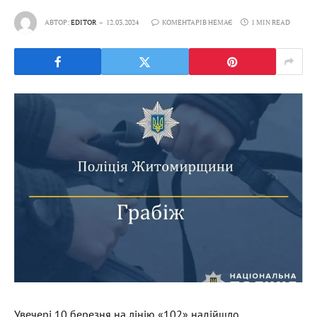
АВТОР:
EDITOR
12.03.2024
КОМЕНТАРІВ НЕМАЄ
1 MIN READ
Увечері 10 березня на лінію «102» надійшло