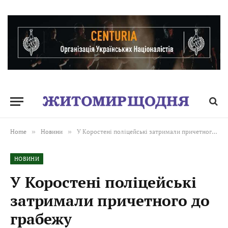
Home
»
Новини
»
У Коростені поліцейські затримали причетного до грабежу
НОВИНИ
У Коростені поліцейські
затримали причетного до
грабежу