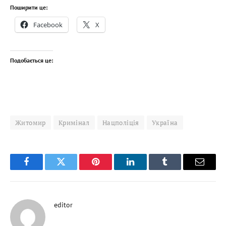
Поширити це:
Facebook
X
Подобається це:
Житомир
Кримінал
Нацполіція
Україна
Facebook
Twitter
Pinterest
LinkedIn
Tumblr
Email
editor