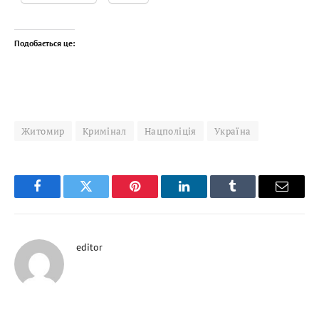
Подобається це:
Житомир
Кримінал
Нацполіція
Україна
Facebook
Twitter
Pinterest
LinkedIn
Tumblr
Email
editor