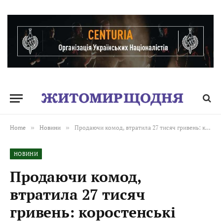
Home
»
Новини
»
Продаючи комод, втратила 27 тисяч гривень: коростенські поліцейські розслідують ошуканство
НОВИНИ
Продаючи комод,
втратила 27 тисяч
гривень: коростенські