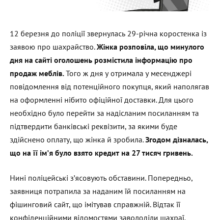
12 березня до поліції звернулась 29-річна коростенка із
заявою про шахрайство.
Жінка розповіла, що минулого
дня на сайті оголошень розмістила інформацію про
продаж меблів.
Того ж дня у отримала у месенджері
повідомлення від потенційного покупця, який наполягав
на оформленні нібито офіційної доставки. Для цього
необхідно було перейти за надісланим посиланням та
підтвердити банківські реквізити, за якими буде
здійснено оплату, що жінка й зробила.
Згодом дізналась,
що на її ім’я було взято кредит на 27 тисяч гривень.
Нині поліцейські з’ясовують обставини. Попередньо,
заявниця потрапила за наданим їй посиланням на
фішинговий сайт, що імітував справжній. Відтак її
конфіденційними відомостями заволоділи шахраї.