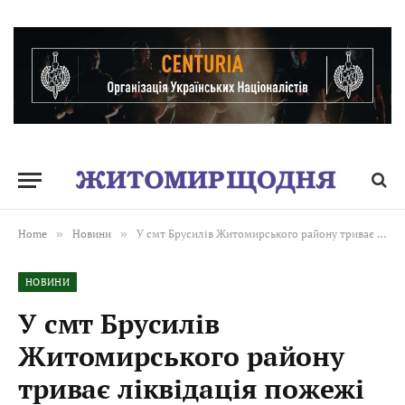
Home
»
Новини
»
У смт Брусилів Житомирського району триває ліквідація пожежі
НОВИНИ
У смт Брусилів
Житомирського району
триває ліквідація пожежі