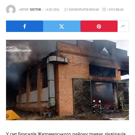
АВТОР:
EDITOR
14.03.2024
КОМЕНТАРІВ НЕМАЄ
1 MIN READ
У смт Брусилів Житомирського району триває ліквідація