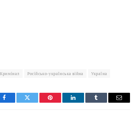
Кримінал
Російсько-українська війна
Україна
Facebook
Twitter
Pinterest
LinkedIn
Tumblr
Email