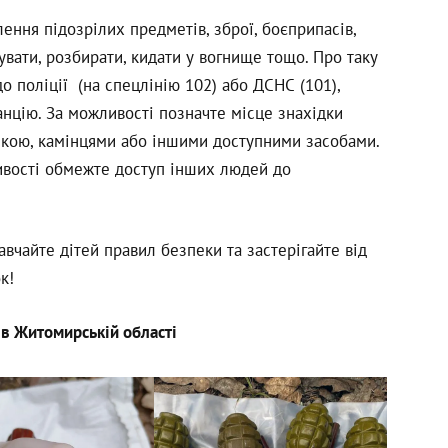
ення підозрілих предметів, зброї, боєприпасів,
вати, розбирати, кидати у вогнище тощо. Про таку
о поліції (на спецлінію 102) або ДСНС (101),
нцію. За можливості позначте місце знахідки
лкою, камінцями або іншими доступними засобами.
ивості обмежте доступ інших людей до
авчайте дітей правил безпеки та застерігайте від
к!
 в Житомирській області