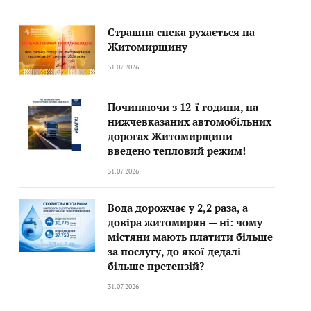
Страшна спека рухається на
Житомирщину
31.07.2026
Починаючи з 12-ї години, на
нижчевказаних автомобільних
дорогах Житомирщини
введено тепловий режим!
31.07.2026
Вода дорожчає у 2,2 раза, а
довіра житомирян — ні: чому
містяни мають платити більше
за послугу, до якої дедалі
більше претензій?
31.07.2026