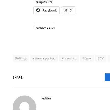
Поширити це:
Facebook
X
Подобається це:
Politics
війна з росією
Житомир
Зброя
ЗСУ
SHARE.
editor