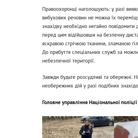
Правоохоронці наголошують: у разі виявл
вибухових речовин не можна їх переміщу
знахідку необхідно негайно повідомити д
перед цим відійшовши на безпечну диста
яскравою стрічкою тканини, зламаною гі
До прибуття спеціальних служб за можл
небезпечної території.
Завжди будьте розсудливі та обережні. Н
необережних дій у разі подібних знахідо
Головне управління Національної поліції