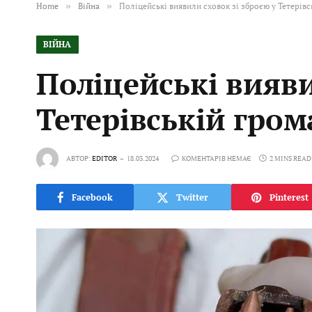
Home
»
Війна
»
Поліцейські виявили сховок зі зброєю у Тетерівс
ВІЙНА
Поліцейські вияви
Тетерівській гром
АВТОР:
EDITOR
18.03.2024
КОМЕНТАРІВ НЕМАЄ
2 MINS READ
Facebook
Twitter
Pinterest