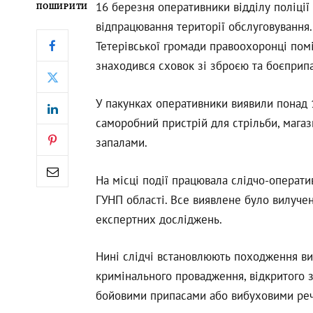
16 березня оперативники відділу поліці
ПОШИРИТИ
відпрацювання території обслуговування.
Тетерівської громади правоохоронці помі
знаходився сховок зі зброєю та боєприп
У пакунках оперативники виявили понад 1
саморобний пристрій для стрільби, магази
запалами.
На місці події працювала слідчо-операти
ГУНП області. Все виявлене було вилуче
експертних досліджень.
Нині слідчі встановлюють походження ви
кримінального провадження, відкритого з
бойовими припасами або вибуховими реч