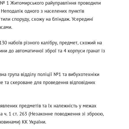
ї № 1 Житомирського райуправління проводили
 Неподалік одного з населених пунктів
тили споруду, схожу на бліндаж. Усередині
асами.
30 набоїв різного калібру, предмет, схожий на
ни до автоматичної зброї та 4 корпуси гранат із
вна група відділу поліції №1 та вибухотехніки
не та скероване для проведення відповідних
явлених предметів та їх належність у межах
а ч. 1 ст. 263 (Незаконне поводження зі зброєю,
овинами) КК України.