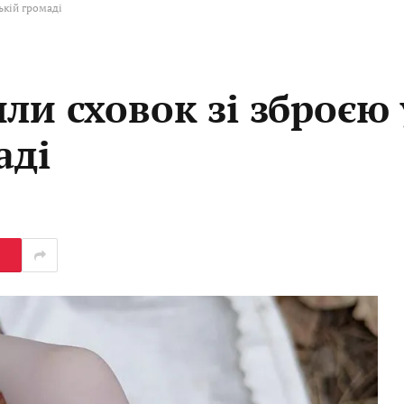
ькій громаді
ли сховок зі зброєю 
аді