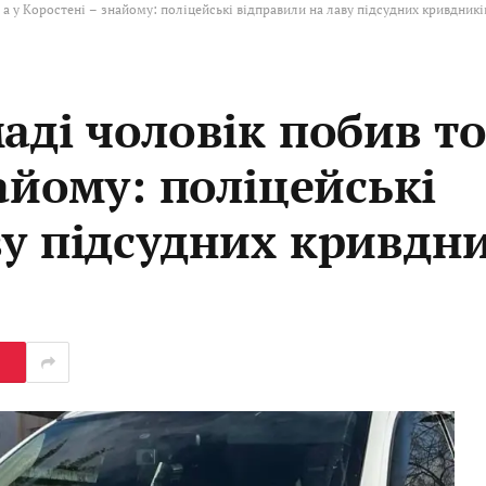
 а у Коростені – знайому: поліцейські відправили на лаву підсудних кривдникі
аді чоловік побив т
найому: поліцейські
ву підсудних кривдн