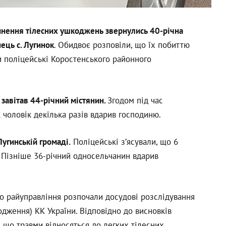
чинення тілесних ушкоджень звернулись 40-річна
ець с. Лугинок
. Обидвоє розповіли, що їх побиттю
ли поліцейські Коростенського районного
і завітав 44-річний містянин.
Згодом під час
к чоловік декілька разів вдарив господиню.
угинській громаді.
Поліцейські з’ясували, що 6
 Пізніше 36-річний односельчанин вдарив
го райуправління розпочали досудові розслідування
кодження) КК України. Відповідно до висновків
 що травми відносяться до легких тілесних