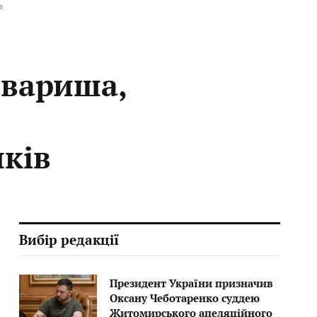
в
овариша,
иків
Вибір редакції
Президент України призначив
Оксану Чеботаренко суддею
Житомирського апеляційного