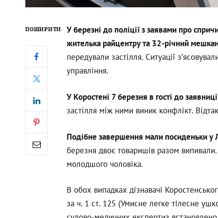
У березні до поліції з заявами про спри
ПОШИРИТИ
жителька райцентру та 32-річний мешкан
передували застілля. Ситуації з’ясовува
управління.
У Коростені 7 березня в гості до заявниц
застілля між ними виник конфлікт. Відта
Подібне завершення мали посиденьки у Л
березня двоє товаришів разом випивали.
молодшого чоловіка.
В обох випадках дізнавачі Коростенсько
за ч. 1 ст. 125 (Умисне легке тілесне уш
судово-медичних експертиз встановлено,