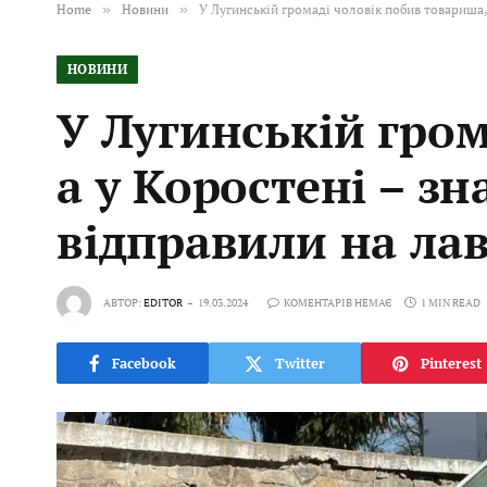
Home
»
Новини
»
У Лугинській громаді чоловік побив товариша,
НОВИНИ
У Лугинській гром
а у Коростені – з
відправили на ла
АВТОР:
EDITOR
19.03.2024
КОМЕНТАРІВ НЕМАЄ
1 MIN READ
Facebook
Twitter
Pinterest