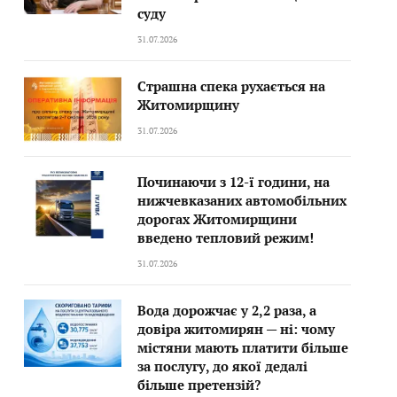
суду
31.07.2026
Страшна спека рухається на
Житомирщину
31.07.2026
Починаючи з 12-ї години, на
нижчевказаних автомобільних
дорогах Житомирщини
введено тепловий режим!
31.07.2026
Вода дорожчає у 2,2 раза, а
довіра житомирян — ні: чому
містяни мають платити більше
за послугу, до якої дедалі
більше претензій?