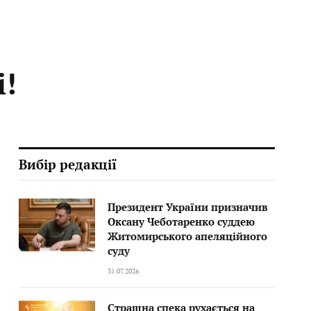
і!
Вибір редакції
Президент України призначив
Оксану Чеботаренко суддею
Житомирського апеляційного
суду
31.07.2026
Страшна спека рухається на