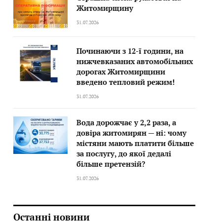
Житомирщину
31.07.2026
Починаючи з 12-ї години, на
нижчевказаних автомобільних
дорогах Житомирщини
введено тепловий режим!
31.07.2026
Вода дорожчає у 2,2 раза, а
довіра житомирян — ні: чому
містяни мають платити більше
за послугу, до якої дедалі
більше претензій?
31.07.2026
Останні новини