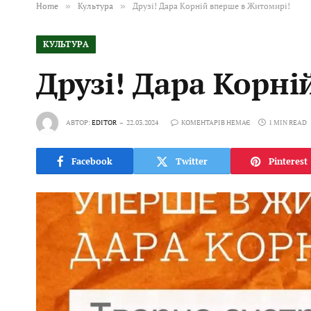
Home
»
Культура
»
Друзі! Дара Корній вперше в Житомирі!
КУЛЬТУРА
Друзі! Дара Корн
АВТОР:
EDITOR
22.03.2024
КОМЕНТАРІВ НЕМАЄ
1 MIN READ
Facebook
Twitter
Pinterest