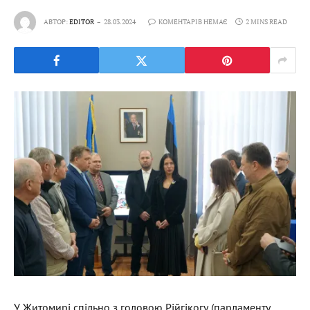
АВТОР:
EDITOR
28.03.2024
КОМЕНТАРІВ НЕМАЄ
2 MINS READ
У Житомирі спільно з головою Рійгікогу (парламенту