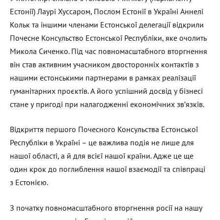
Естонії) Лаурі Хуссаром, Послом Естонії в Україні Аннелі
Кольк та іншими членами Естонської делегації відкрили
Почесне Консульство Естонської Республіки, яке очолить
Микола Сиченко. Під час повномасштабного вторгнення
він став активним учасником двосторонніх контактів з
нашими естонськими партнерами в рамках реалізації
гуманітарних проєктів. А його успішний досвід у бізнесі
стане у пригоді при налагодженні економічних зв’язків.
Відкриття першого Почесного Консульства Естонської
Республіки в Україні – це важлива подія не лише для
нашої області, а й для всієї нашої країни. Адже це ще
один крок до поглиблення нашої взаємодії та співпраці
з Естонією.
З початку повномасштабного вторгнення росії на нашу