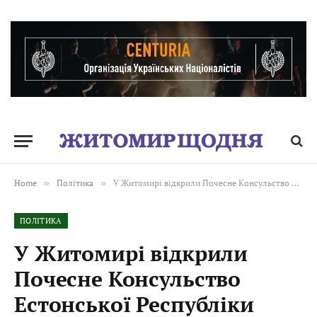
Home
»
Політика
»
У Житомирі відкрили Почесне Консульство Естонської Республіки
ПОЛІТИКА
У Житомирі відкрили
Почесне Консульство
Естонської Республіки