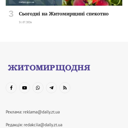
Сьогодні на Житомирщині спекотно
31.07.2026
Facebook
YouTube
WhatsApp
Telegram
RSS
Реклама:
reklama@daily.zt.ua
Редакція:
redakciia@daily.zt.ua