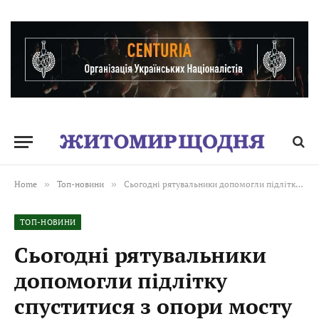
Home
»
Топ-новини
»
Сьогодні рятувальники допомогли підлітку спуститися з опори мосту в м. Коростишів Житомирського району
ТОП-НОВИНИ
Сьогодні рятувальники
допомогли підлітку
спуститися з опори мосту