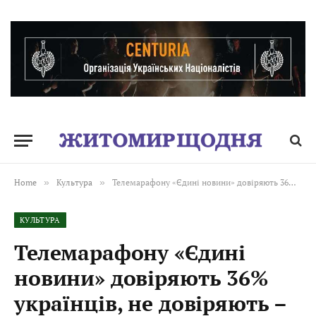
Home
»
Культура
»
Телемарафону «Єдині новини» довіряють 36% українців, не довіряють – 47%, – дані КМІС
КУЛЬТУРА
Телемарафону «Єдині
новини» довіряють 36%
українців, не довіряють –