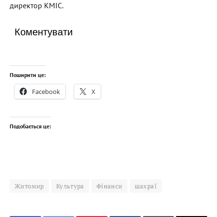
директор КМІС.
Коментувати
Поширити це:
Facebook
X
Подобається це:
Житомир
Культура
Фінанси
шахраї