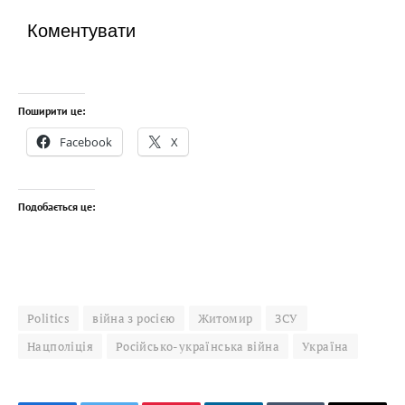
Коментувати
Поширити це:
Facebook
X
Подобається це:
Politics
війна з росією
Житомир
ЗСУ
Нацполіція
Російсько-українська війна
Україна