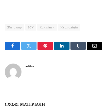
Житомир
ЗСУ
Кримінал
Нацполіція
Facebook
Twitter
Pinterest
LinkedIn
Tumblr
Email
editor
СХОЖІ МАТЕРІАЛИ