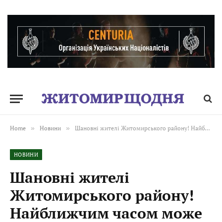
Home
»
Новини
»
Шановні жителі Житомирського району! Найближчим часом може бути чутно вибухи.
НОВИНИ
Шановні жителі
Житомирського району!
Найближчим часом може