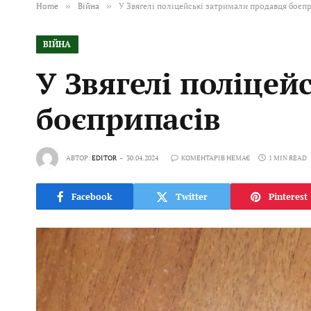
Home
»
Війна
»
У Звягелі поліцейські затримали продавця боєп
ВІЙНА
У Звягелі поліцей
боєприпасів
АВТОР:
EDITOR
30.04.2024
КОМЕНТАРІВ НЕМАЄ
1 MIN READ
Facebook
Twitter
Pinterest