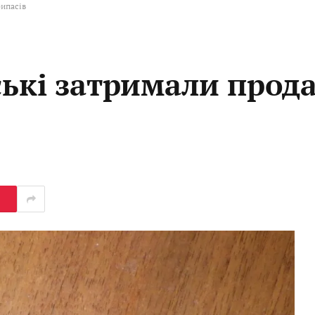
рипасів
ські затримали прод