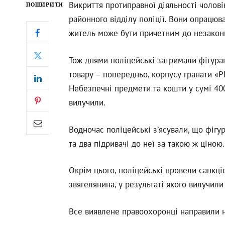
Викриття протиправної діяльності чолові
ПОШИРИТИ
районного відділу поліції. Вони опрацюв
житель може бути причетним до незакон
Тож днями поліцейські затримали фігуран
товару – попередньо, корпусу гранати «РГ
Небезпечні предмети та кошти у сумі 400
вилучили.
Водночас поліцейські з’ясували, що фігу
та два підривачі до неї за такою ж ціною
Окрім цього, поліцейські провели санкц
звягелянина, у результаті якого вилучили
Все виявлене правоохоронці направили 