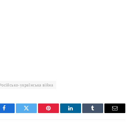
Російсько-українська війна
Facebook
Twitter
Pinterest
LinkedIn
Tumblr
Email