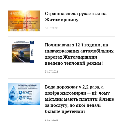
Страшна спека рухається на
Житомирщину
31.07.2026
Починаючи з 12-ї години, на
нижчевказаних автомобільних
дорогах Житомирщини
введено тепловий режим!
31.07.2026
Вода дорожчає у 2,2 раза, а
довіра житомирян — ні: чому
містяни мають платити більше
за послугу, до якої дедалі
більше претензій?
31.07.2026