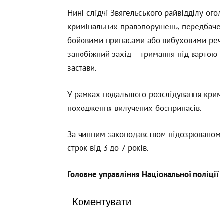
Нині слідчі Звягельського райвідділу ого
кримінальних правопорушень, передбачен
бойовими припасами або вибуховими реч
запобіжний захід – тримання під вартою
застави.
У рамках подальшого розслідування кри
походження вилучених боєприпасів.
За чинним законодавством підозрюваному
строк від 3 до 7 років.
Головне управління Національної поліції
Коментувати