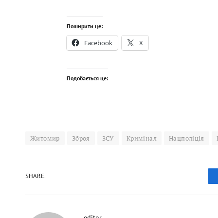
Поширити це:
Facebook
X
Подобається це:
Житомир
Зброя
ЗСУ
Кримінал
Нацполіція
SHARE.
editor