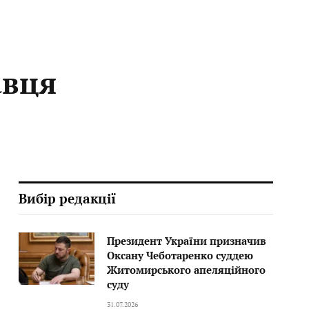
авця
Вибір редакції
Президент України призначив
Оксану Чеботаренко суддею
Житомирського апеляційного
суду
31.07.2026