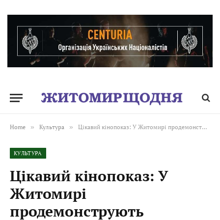
Home
»
Культура
»
Цікавий кінопоказ: У Житомирі продемонструють норвезький документальний фільм про змагання Norseman
КУЛЬТУРА
Цікавий кінопоказ: У
Житомирі
продемонструють