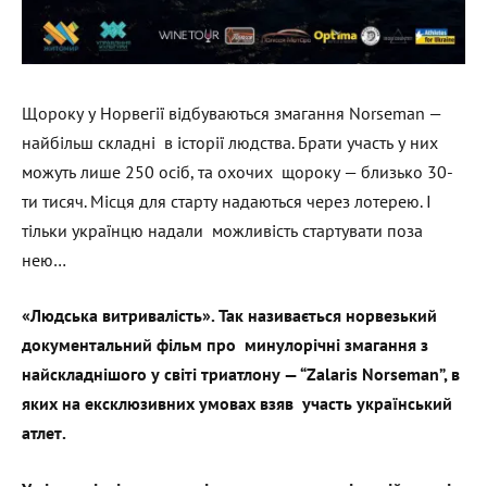
Щороку у Норвегії відбуваються змагання Norseman —
найбільш складні в історії людства. Брати участь у них
можуть лише 250 осіб, та охочих щороку — близько 30-
ти тисяч. Місця для старту надаються через лотерею. І
тільки українцю надали можливість стартувати поза
нею…
«Людська витривалість». Так називається норвезький
документальний фільм про минулорічні змагання з
найскладнішого у світі триатлону — “Zalaris Norseman”, в
яких на ексклюзивних умовах взяв участь український
атлет.