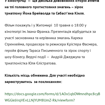
У кінострічці — ще декілька дивовижних історій атлетів
на тлі головного протистояння змагань – зірок
триатлону Йона Брейволда та Себастʼяна Кінля.
Фільм покажуть і у Житомирі 10 травня о 18:00 у
кінотеатрі ім. Івана Франка. Презентація відбудеться за
участі засновника та керівника змагань Харека
Стренхейма, продюсера та режисера Крістера Фасмера,
геройя фільму Тараса Письменного та зірок спорту і
шоу-бізнесу. Ведучі події — Андрій Джеджула та
триатлоністка Юля Єлістратова.
Кількість місць обмежена. Для участі необхідно
зареєструватись за покликанням:
https://docs.google.com/forms/d/1AOx1qbDWmndhpc8cyB
WGGk6IrqVEvLLNjYUM8UmZ-Rk/viewform?