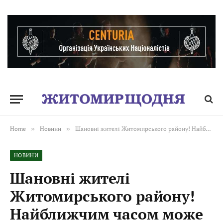
Home
»
Новини
»
Шановні жителі Житомирського району! Найближчим часом може бути чутно вибухи.
НОВИНИ
Шановні жителі
Житомирського району!
Найближчим часом може