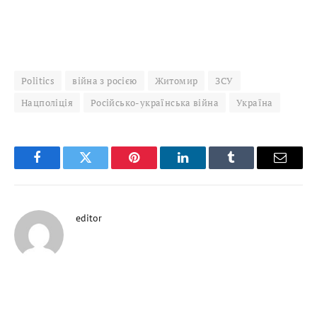
Politics
війна з росією
Житомир
ЗСУ
Нацполіція
Російсько-українська війна
Україна
Facebook
Twitter
Pinterest
LinkedIn
Tumblr
Email
editor