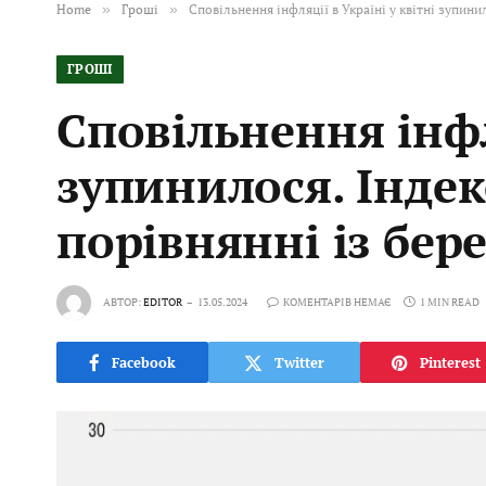
Home
»
Гроші
»
Сповільнення інфляції в Україні у квітні зупини
ГРОШІ
Сповільнення інфл
зупинилося. Індек
порівнянні із бер
АВТОР:
EDITOR
13.05.2024
КОМЕНТАРІВ НЕМАЄ
1 MIN READ
Facebook
Twitter
Pinterest