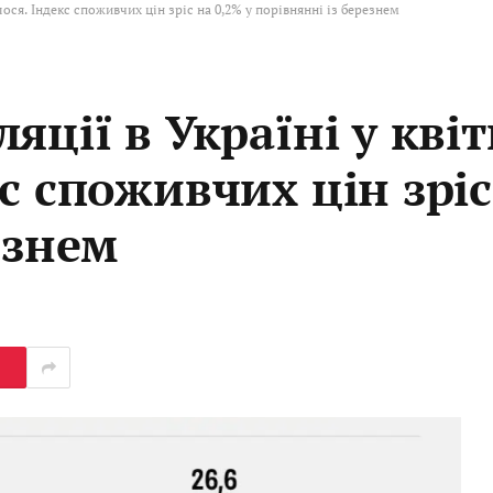
лося. Індекс споживчих цін зріс на 0,2% у порівнянні із березнем
яції в Україні у квіт
с споживчих цін зріс
езнем