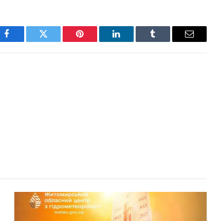
Facebook
Twitter
Pinterest
LinkedIn
Tumblr
Email