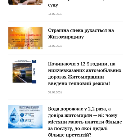
суду
31.07.2026
Страшна спека рухається на
Житомирщину
31.07.2026
Починаючи з 12-ї години, на
нижчевказаних автомобільних
дорогах Житомирщини
введено тепловий режим!
31.07.2026
Вода дорожчає у 2,2 раза, а
довіра житомирян — ні: чому
містяни мають платити більше
за послугу, до якої дедалі
більше претензій?