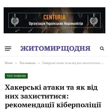
Home
»
Топ-новини
»
Хакерські атаки та як від них захиститися: рекомендації кіберполіції
ТОП-НОВИНИ
Хакерські атаки та як від
них захиститися:
рекомендації кіберполіції