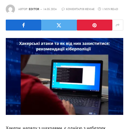
АВТОР:
EDITOR
14.05.2024
КОМЕНТАРІВ НЕМАЄ
1 MIN READ
Хакери, наряду з шахраями, є однією з небезпек