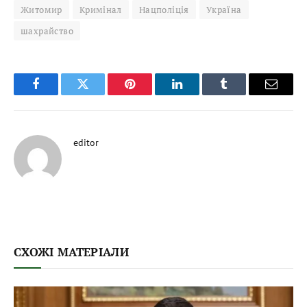
Житомир
Кримінал
Нацполіція
Україна
шахрайство
Facebook
Twitter
Pinterest
LinkedIn
Tumblr
Email
editor
СХОЖІ МАТЕРІАЛИ