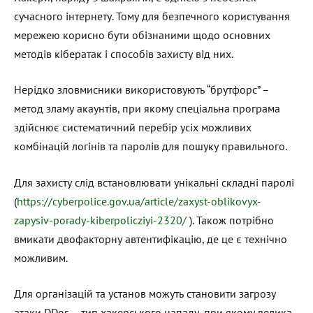
сучасного інтернету. Тому для безпечного користування
мережею корисно бути обізнаними щодо основних
методів кібератак і способів захисту від них.
Нерідко зловмисники використовують “брутфорс” –
метод зламу акаунтів, при якому спеціальна програма
здійснює систематичний перебір усіх можливих
комбінацій логінів та паролів для пошуку правильного.
Для захисту слід встановлювати унікальні складні паролі
(
https://cyberpolice.gov.ua/article/zaxyst-oblikovyx-
zapysiv-porady-kiberpolicziyi-2320/
). Також потрібно
вмикати двофакторну автентифікацію, де це є технічно
можливим.
Для організацій та установ можуть становити загрозу
атаки DDos – тип хакерського нападу, при якому велика