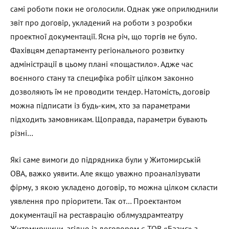
самі роботи поки не оголосили. Однак уже оприлюднили
звіт про договір, укладений на роботи з розробки
проектної документації. Ясна річ, що торгів не було.
Фахівцям департаменту регіонального розвитку
адміністрації в цьому плані «пощастило». Адже час
воєнного стану та специфіка робіт цілком законно
дозволяють їм не проводити тендер. Натомість, договір
можна підписати із будь-ким, хто за параметрами
підходить замовникам. Щоправда, параметри бувають
різні…
Які саме вимоги до підрядника були у Житомирській
ОВА, важко уявити. Але якщо уважно проаналізувати
фірму, з якою укладено договір, то можна цілком скласти
уявлення про пріоритети. Так от… Проектантом
документації на реставрацію облмуздрамтеатру
Житомирщини, згідно із договором є ТОВ «Базис» з