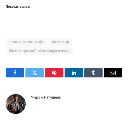
Подобається це:
велика реставрація
Житомир
Житомирський облмуздрамтеатр
Facebook
Twitter
Pinterest
LinkedIn
Tumblr
Email
Мирон Ратушняк