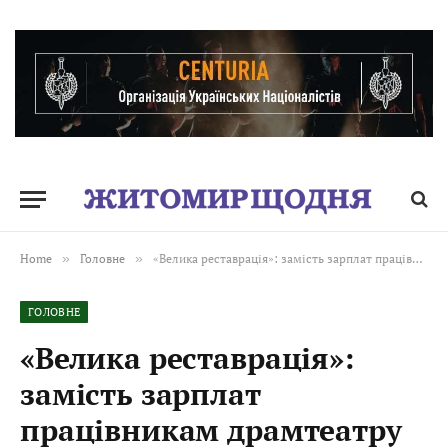
Home
»
Головне
»
«Велика реставрація»: замість зарплат працівникам драмтеатру Житомирська ОВА ремонтує підвал
ГОЛОВНЕ
«Велика реставрація»:
замість зарплат
працівникам драмтеатру