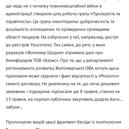
що ледь не з початку повномасштабної війни в
адміністрації створили цілу робочу групу «Прозорість та
підзвітність». Ця група «моніторить» доброчесність та
доцільність оголошених та проведених громадами
області тендерів. На озброєнні у неї, наприклад, доступ
до реєстрів Youcontrol. Тих самих, до речі, у яких
редакція «Житомир Щодня» отримала дані про
бенефіціарів ТОВ «Базис». Про те, що у департаменті
регіонального розвитку Житомирської ОВА хочуть щось
приховати може свідчити і факт відсутності у «Prozorro»
самого договору. Не дивлячись на те, що хоча документ
замовник і підрядник підписали ще 8 травня, станом на
13 травня, на порталі публічних закупівель додати його…
забули…
Пропонуємо вашій увазі фрагмент бесіди із політологом