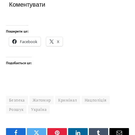
Коментувати
Поширити це:
Facebook
X
Подобається це:
Безпека
Житомир
Кримінал
Нацполіція
Розшук
Україна