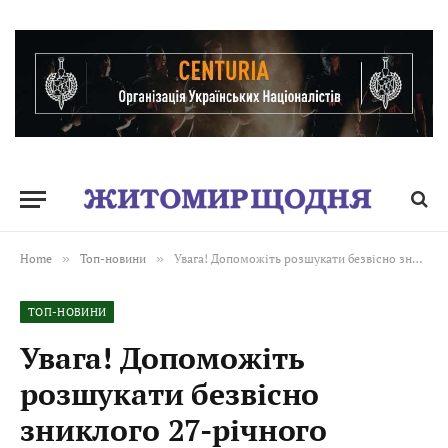
Home
»
Топ-новини
»
Увага! Допоможіть розшукати безвісно зниклого 27-річного чоловіка!
ТОП-НОВИНИ
Увага! Допоможіть
розшукати безвісно
зниклого 27-річного