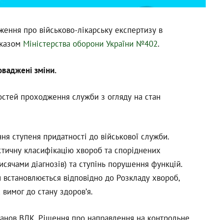
ження про військово-лікарську експертизу в
аказом
Міністерства оборони України №402
.
оваджені зміни.
стей проходження служби з огляду на стан
ння ступеня придатності до військової служби.
тичну класифікацію хвороб та споріднених
исячами діагнозів) та ступінь порушення функцій.
и встановлюється відповідно до Розкладу хвороб,
 вимог до стану здоровʼя.
анов ВЛК. Рішення про направлення на контрольне