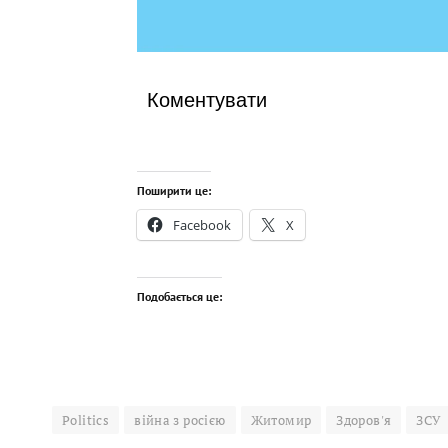
Коментувати
Поширити це:
Facebook
X
Подобається це:
Politics
війна з росією
Житомир
Здоров'я
ЗСУ