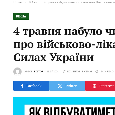
Home
»
Війна
»
4 травня набуло чинності оновлене Положення п
ВІЙНА
4 травня набуло 
про військово-лік
Силах України
АВТОР:
EDITOR
18.05.2024
КОМЕНТАРІВ НЕМАЄ
1 MIN READ
Facebook
Twitter
Pinterest