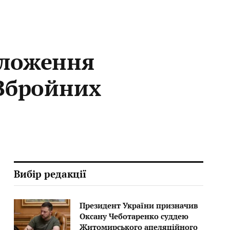
оложення
 Збройних
Вибір редакції
Президент України призначив
Оксану Чеботаренко суддею
Житомирського апеляційного