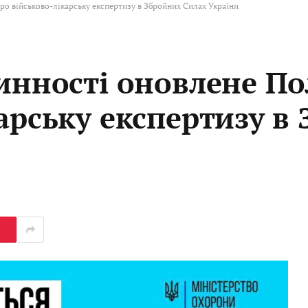
ро військово-лікарську експертизу в Збройних Силах України
чинності оновлене П
арську експертизу в