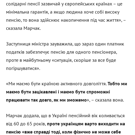
солідарні пенсії зазвичай у європейських країнах – це
мінімальна гарантія, а якщо людина хоче собі високу
пенсію, то вона здійснює накопичення під час життя», –
сказала Марчак.
Заступниця міністра зауважила, що зараз один платник
податків забезпечує пенсію для одного пенсіонера,
проте в майбутньому «ситуація, скоріше за все буде
погіршуватися».
«Ми маємо бути країною активного довголіття.
Тобто ми
маємо бути зацікавлені і маємо бути спроможні
працювати так довго, як ми зможемо
», – сказала вона.
Марчак додала, що в Україні пенсійний вік коливається
від 60 до 65 років,
проте українцям варто виходити на
пенсію «вже справді тоді, коли фізично не може себе