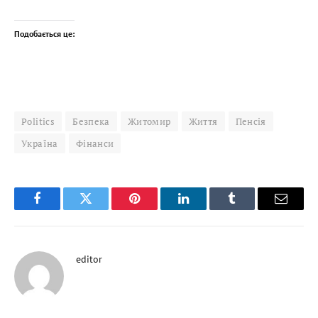
Подобається це:
Politics
Безпека
Житомир
Життя
Пенсія
Україна
Фінанси
Facebook
Twitter
Pinterest
LinkedIn
Tumblr
Email
editor