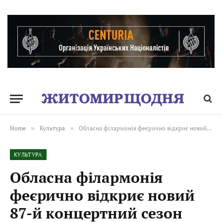
Home
»
Культура
»
Обласна філармонія феєрично відкриє новий 87-й концертний сезон
КУЛЬТУРА
Обласна філармонія
феєрично відкриє новий
87-й концертний сезон