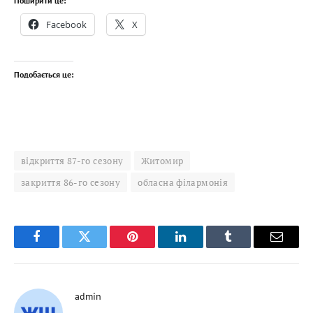
Поширити це:
Facebook
X
Подобається це:
відкриття 87-го сезону
Житомир
закриття 86-го сезону
обласна філармонія
Facebook
Twitter
Pinterest
LinkedIn
Tumblr
Email
admin