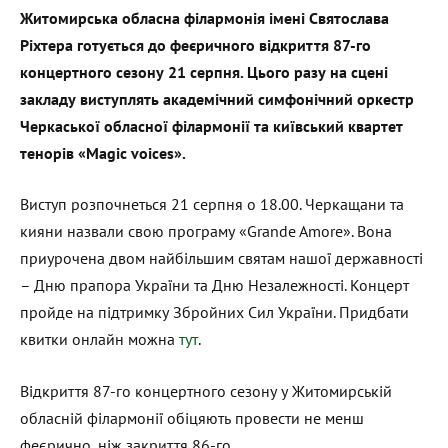
Житомирська обласна філармонія імені Святослава
Ріхтера готується до феєричного відкриття 87-го
концертного сезону 21 серпня. Цього разу на сцені
закладу виступлять академічний симфонічний оркестр
Черкаської обласної філармонії та київський квартет
тенорів «
Magic voices
».
Виступ розпочнеться 21 серпня о 18.00. Черкащани та
кияни назвали свою програму «Grande Amore». Вона
приурочена двом найбільшим святам нашої державності
– Дню прапора України та Дню Незалежності. Концерт
пройде на підтримку Збройних Сил України. Придбати
квитки онлайн можна
тут
.
Відкриття 87-го концертного сезону у Житомирській
обласній філармонії обіцяють провести не менш
феєрично, ніж закриття 86-го.