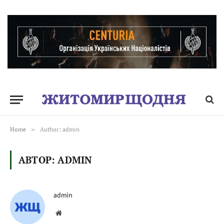
Home
»
Author: admin
АВТОР:
ADMIN
admin
Website