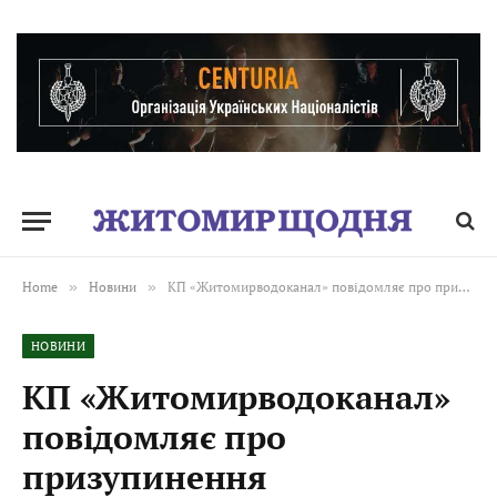
Home
»
Новини
»
КП «Житомирводоканал» повідомляє про призупинення водопостачання
НОВИНИ
КП «Житомирводоканал»
повідомляє про
призупинення