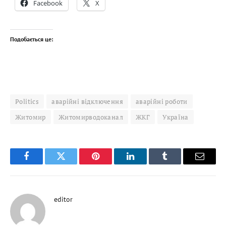
Facebook
X
Подобається це:
Politics
аварійні відключення
аварійні роботи
Житомир
Житомирводоканал
ЖКГ
Україна
Facebook
Twitter
Pinterest
LinkedIn
Tumblr
Email
editor