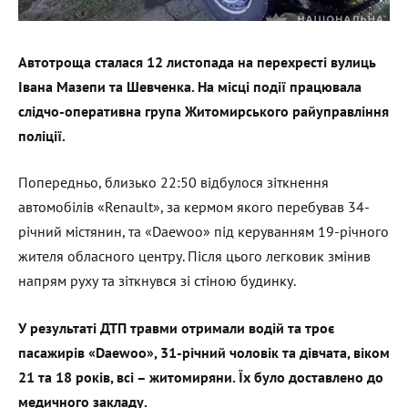
Автотроща сталася 12 листопада на перехресті вулиць
Івана Мазепи та Шевченка. На місці події працювала
слідчо-оперативна група Житомирського райуправління
поліції.
Попередньо, близько 22:50 відбулося зіткнення
автомобілів «Renault», за кермом якого перебував 34-
річний містянин, та «Daewoo» під керуванням 19-річного
жителя обласного центру. Після цього легковик змінив
напрям руху та зіткнувся зі стіною будинку.
У результаті ДТП травми отримали водій та троє
пасажирів «Daewoo», 31-річний чоловік та дівчата, віком
21 та 18 років, всі – житомиряни. Їх було доставлено до
медичного закладу.