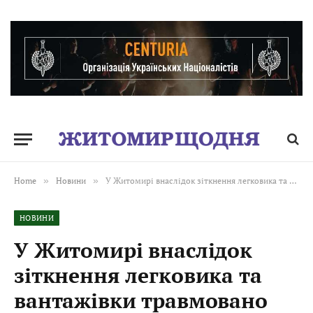
Home
»
Новини
»
У Житомирі внаслідок зіткнення легковика та вантажівки травмовано чотирьох людей: поліція розпочала розслідування
НОВИНИ
У Житомирі внаслідок
зіткнення легковика та
вантажівки травмовано