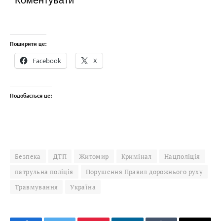
Коментувати
Поширити це:
Facebook
X
Подобається це:
Безпека
ДТП
Житомир
Кримінал
Нацполіція
патрульна поліція
Порушення Правил дорожнього руху
Травмування
Україна