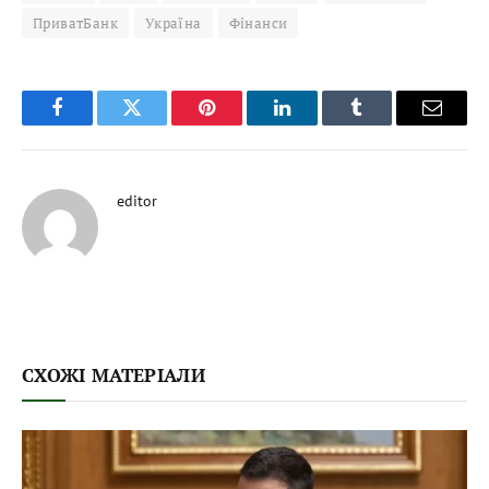
ПриватБанк
Україна
Фінанси
Facebook
Twitter
Pinterest
LinkedIn
Tumblr
Email
editor
СХОЖІ МАТЕРІАЛИ