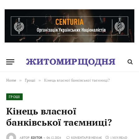
Home
»
Гроші
»
Кінець власної банківської таємниці?
ГРОШІ
Кінець власної
банківської таємниці?
АВТОР:
EDITOR
04.12.2024
КОМЕНТАРІВ НЕМАЄ
1 MIN READ