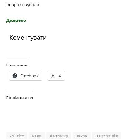
розраховувала.
Джерело
Коментувати
Поширити це:
Facebook
X
Подобається це:
Politics
Банк
Житомир
Закон
Нацполіція