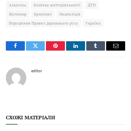
Алкоголь
Безпека життєдіяльності
ДТП
Житомир
Кримінал
Нацполіція
Порушення Правил дорожнього руху
Україна
Facebook
Twitter
Pinterest
LinkedIn
Tumblr
Email
editor
СХОЖІ МАТЕРІАЛИ