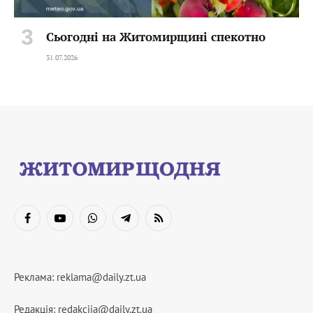
Сьогодні на Житомирщині спекотно
31.07.2026
Facebook
YouTube
WhatsApp
Telegram
RSS
Реклама:
reklama@daily.zt.ua
Редакція:
redakciia@daily.zt.ua