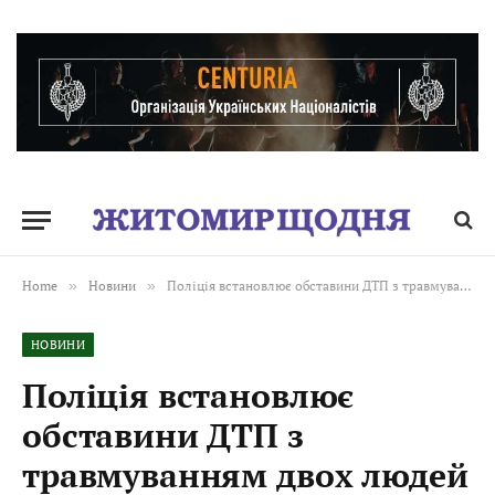
Home
»
Новини
»
Поліція встановлює обставини ДТП з травмуванням двох людей у Бердичівському районі
НОВИНИ
Поліція встановлює
обставини ДТП з
травмуванням двох людей