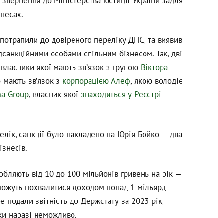
 звернення до Міністерства юстиції України задля
знесах.
потрапили до довіреного переліку ДПС, та виявив
ідсанкційними особами спільним бізнесом. Так, дві
, власники якої мають звʼязок з групою
Віктора
о мають звʼязок з
корпорацією Алеф
, якою володіє
ma Group
, власник якої
знаходиться у Реєстрі
релік, санкції було накладено на Юрія Бойко — два
ізнесів.
обляють від 10 до 100 мільйонів гривень на рік —
 можуть похвалитися доходом понад 1 мільярд
е подали звітність до Держстату за 2023 рік,
ики наразі неможливо.