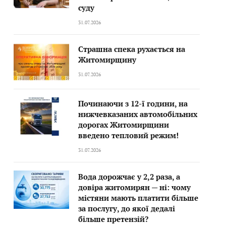
суду
31.07.2026
Страшна спека рухається на
Житомирщину
31.07.2026
Починаючи з 12-ї години, на
нижчевказаних автомобільних
дорогах Житомирщини
введено тепловий режим!
31.07.2026
Вода дорожчає у 2,2 раза, а
довіра житомирян — ні: чому
містяни мають платити більше
за послугу, до якої дедалі
більше претензій?