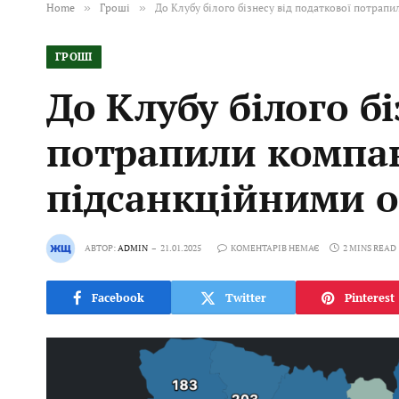
Home
»
Гроші
»
До Клубу білого бізнесу від податкової потрапи
ГРОШІ
До Клубу білого б
потрапили компані
підсанкційними 
АВТОР:
ADMIN
21.01.2025
КОМЕНТАРІВ НЕМАЄ
2 MINS READ
Facebook
Twitter
Pinterest