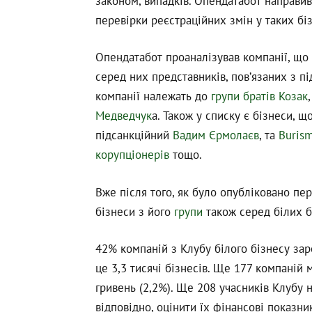
законом, випадків. Опендатабот направив
перевірки реєстраційних змін у таких бі
Опендатабот проаналізував компанії, що 
серед них представників, пов’язаних з п
компанії належать до
групи братів Козак
Медведчук
а. Також у списку є бізнеси, щ
підсанкційний
Вадим Єрмолаєв
, та
Buris
корупціонерів
тощо.
Вже після того, як було опубліковано пе
бізнеси з його
групи
також серед білих б
42% компаній з Клубу білого бізнесу зар
це 3,3 тисячі бізнесів. Ще 177 компаній
гривень (2,2%). Ще 208 учасників Клубу н
відповідно, оцінити їх фінансові показн