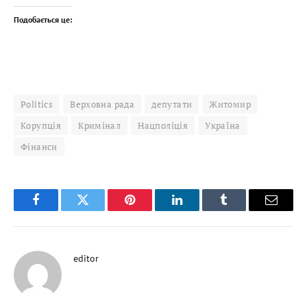
Подобається це:
Politics
Верховна рада
депутати
Житомир
Корупція
Кримінал
Нацполіція
Україна
Фінанси
Facebook
Twitter
Pinterest
LinkedIn
Tumblr
Email
editor