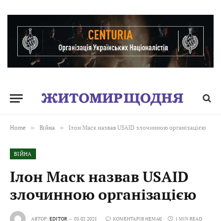
Home
»
Війна
»
Ілон Маск назвав USAID злочинною організацією
ВІЙНА
Ілон Маск назвав USAID
злочинною організацією
АВТОР:
EDITOR
03.02.2025
КОМЕНТАРІВ НЕМАЄ
1 MIN READ