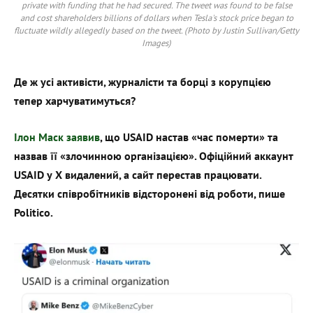
private with funding that he had secured. The tweet was found to be false
and cost shareholders billions of dollars when Tesla's stock price began to
fluctuate wildly allegedly based on the tweet. (Photo by Justin Sullivan/Getty
Images)
Де ж усі активісти, журналісти та борці з корупцією
тепер харчуватимуться?
Ілон Маск заявив
, що USAID настав «час померти» та
назвав її «злочинною організацією». Офіційний аккаунт
USAID у X видалений, а сайт перестав працювати.
Десятки співробітників відсторонені від роботи, пише
Politico.