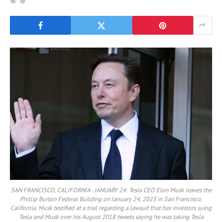
SAN FRANCISCO, CALIFORNIA - JANUARY 24: Tesla CEO Elon Musk leaves the
Phillip Burton Federal Building on January 24, 2023 in San Francisco,
California. Musk testified at a trial regarding a lawsuit that has investors suing
Tesla and Musk over his August 2018 tweets saying he was taking Tesla