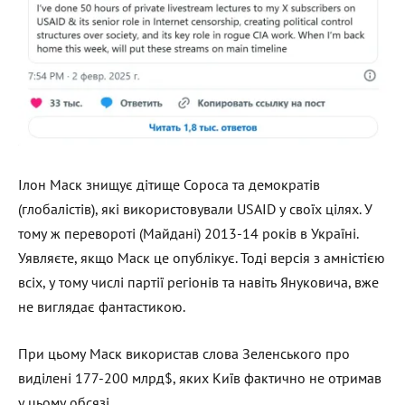
Ілон Маск знищує дітище Сороса та демократів
(глобалістів), які використовували USAID у своїх цілях. У
тому ж перевороті (Майдані) 2013-14 років в Україні.
Уявляєте, якщо Маск це опублікує. Тоді версія з амністією
всіх, у тому числі партії регіонів та навіть Януковича, вже
не виглядає фантастикою.
При цьому Маск використав слова Зеленського про
виділені 177-200 млрд$, яких Київ фактично не отримав
у цьому обсязі.