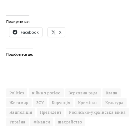
Поширити це:
Facebook
X
Подобається це:
Politics
війна з росією
Верховна рада
Влада
Житомир
ЗСУ
Корупція
Кримінал
Культура
Нацполіція
Президент
Російсько-українська війна
Україна
Фінанси
шахрайство