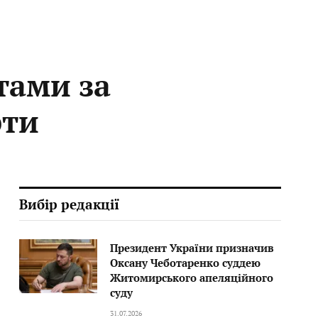
тами за
рти
Вибір редакції
Президент України призначив
Оксану Чеботаренко суддею
Житомирського апеляційного
суду
31.07.2026