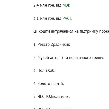
2,4 млн грн. від
NDI
;
3,1 млн грн. від
PACT
.
Ці кошти витрачалися на підтримку проєк
1. Реєстр Zрaдників;
2. Музей агітації та політичного трешу;
3. ПолітХаб;
4. Золото партій;
5. ЧЕСНО.Бюлетень;