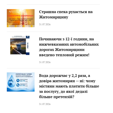
Страшна спека рухається на
Житомирщину
31.07.2026
Починаючи з 12-ї години, на
нижчевказаних автомобільних
дорогах Житомирщини
введено тепловий режим!
31.07.2026
Вода дорожчає у 2,2 раза, а
довіра житомирян — ні: чому
містяни мають платити більше
за послугу, до якої дедалі
більше претензій?
31.07.2026