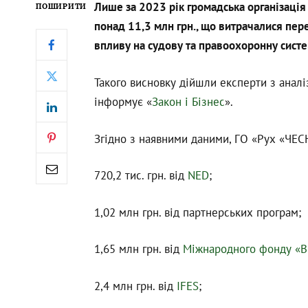
Лише за 2023 рік громадська організація
ПОШИРИТИ
понад 11,3 млн грн., що витрачалися пер
впливу на судову та правоохоронну систе
Такого висновку дійшли експерти з аналі
інформує «
Закон і Бізнес
».
Згідно з наявними даними, ГО «Рух «ЧЕС
720,2 тис. грн. від
NED
;
1,02 млн грн. від партнерських програм;
1,65 млн грн. від
Міжнародного фонду «В
2,4 млн грн. від
IFES
;