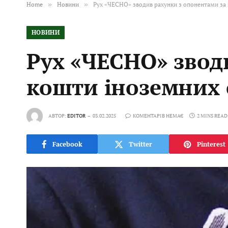
Home
»
Новини
»
Рух «ЧЕСНО» зводив рахунки з опонентами за 
НОВИНИ
Рух «ЧЕСНО» звод
кошти іноземних 
АВТОР:
EDITOR
03.02.2025
КОМЕНТАРІВ НЕМАЄ
2 MINS READ
Facebook
Twitter
Pinterest