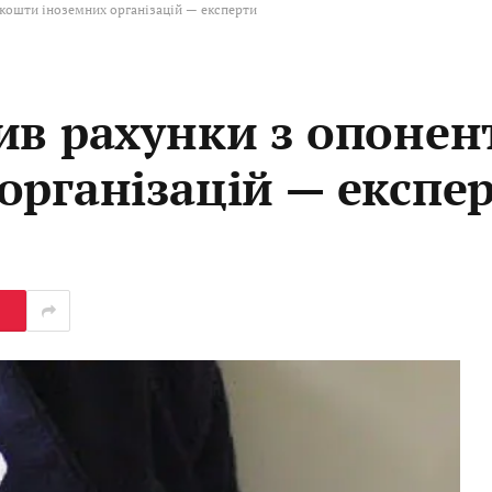
кошти іноземних організацій — експерти
ив рахунки з опонен
організацій — експе