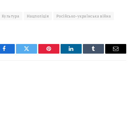
Культура
Нацполіція
Російсько-українська війна
Facebook
Twitter
Pinterest
LinkedIn
Tumblr
Email