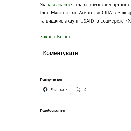
Як
зазначалося
, глава нового департаме
Ілон
Маск
назвав Агентство США з міжна
та видалив акаунт USAID із соцмережі «Х
Закон і Бізнес
Коментувати
Поширити це:
Facebook
X
Подобається це: