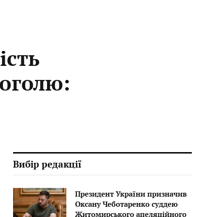
ість
коголю:
Вибір редакції
Президент України призначив
Оксану Чеботаренко суддею
Житомирського апеляційного