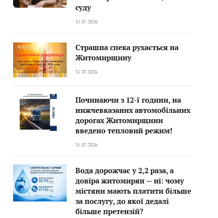
суду
31.07.2026
Страшна спека рухається на
Житомирщину
31.07.2026
Починаючи з 12-ї години, на
нижчевказаних автомобільних
дорогах Житомирщини
введено тепловий режим!
31.07.2026
Вода дорожчає у 2,2 раза, а
довіра житомирян — ні: чому
містяни мають платити більше
за послугу, до якої дедалі
більше претензій?