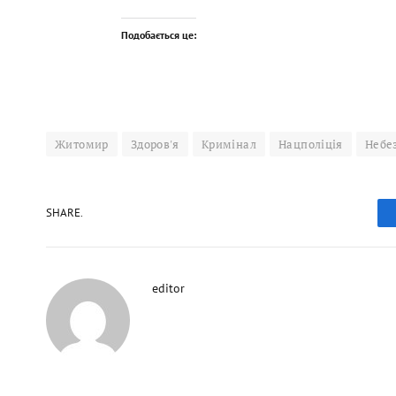
Подобається це:
Житомир
Здоров'я
Кримінал
Нацполіція
Небез
SHARE.
editor