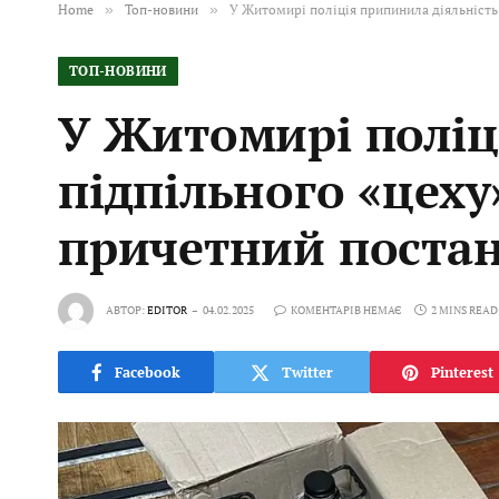
Home
»
Топ-новини
»
У Житомирі поліція припинила діяльність
ТОП-НОВИНИ
У Житомирі поліц
підпільного «цеху
причетний постан
АВТОР:
EDITOR
04.02.2025
КОМЕНТАРІВ НЕМАЄ
2 MINS READ
Facebook
Twitter
Pinterest