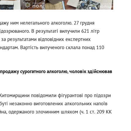
дажу ним нелегального алкоголю. 27 грудня
дозрюваного. В результаті вилучили 621 літр
 за результатами відповідних експертних
ндартам. Вартість вилученого склала понад 110
 продажу сурогатного алкоголю, чоловік здійснював
П Житомирщини повідомили фігурантові про підозри
збуті незаконно виготовлених алкогольних напоїв
майна, одержаного злочинним шляхом (ч. 1 ст. 209 КК