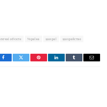
печні об'єкти
Україна
шахраї
шахрайство
Facebook
Twitter
Pinterest
LinkedIn
Tumblr
Email