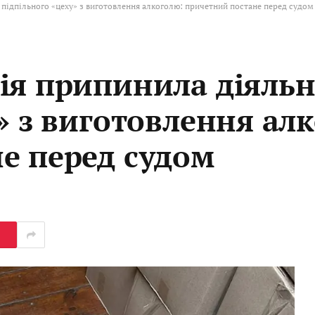
 підпільного «цеху» з виготовлення алкоголю: причетний постане перед судом
ія припинила діяльн
» з виготовлення ал
е перед судом