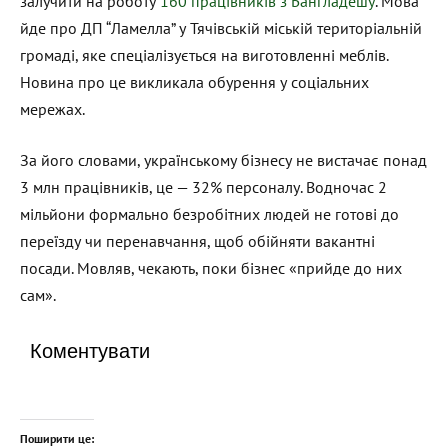
залучити на роботу
160 працівників з Бангладешу
. Мова
йде про ДП “Ламелла” у Тячівській міській територіальній
громаді, яке спеціалізується на виготовленні меблів.
Новина про це викликала обурення у соціальних
мережах.
За його словами, українському бізнесу не вистачає понад
3 млн працівників, це — 32% персоналу. Водночас 2
мільйони формально безробітних людей не готові до
переїзду чи перенавчання, щоб обійняти вакантні
посади. Мовляв, чекають, поки бізнес «прийде до них
сам».
Коментувати
Поширити це: