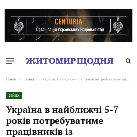
Home
»
Війна
»
Україна в найближчі 5-7 років потребуватиме працівників із Бангладешу, Індії, Африки та Близького Сходу, – доктор економічних наук Андрій Длігач. ВІДЕО
ВІЙНА
Україна в найближчі 5-7
років потребуватиме
працівників із