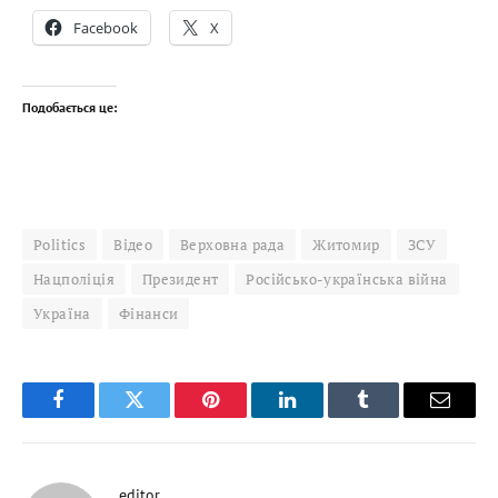
Facebook
X
Подобається це:
Politics
Відео
Верховна рада
Житомир
ЗСУ
Нацполіція
Президент
Російсько-українська війна
Україна
Фінанси
Facebook
Twitter
Pinterest
LinkedIn
Tumblr
Email
editor